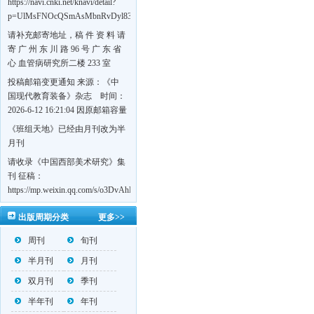
https://navi.cnki.net/knavi/detail?
p=UlMsFNOcQSmAsMbnRvDyl83fGGu5dcrBYtF-
w7VFJdSWT5tem1RQ5W2sC5HRG-
请补充邮寄地址，稿 件 资 料 请
S8mH75DuljrTVfVeoXxT4L0b-
寄 广 州 东 川 路 96 号 广 东 省
Yrk7HaGd7C2w5FD7nrnLRR5Q57zsTTQ==&uniplatform=NZKPT&language=CHS
心 血管病研究所二楼 233 室
《岭南心血管病杂志》编辑部
投稿邮箱变更通知 来源：《中
收，
国现代教育装备》杂志 时间：
https://navi.cnki.net/knavi/detail?
2026-6-12 16:21:04 因原邮箱容量
p=UlMsFNOcQSmjP9DYQSeTLLOJ0uvtj07q66xzzdIcqDuR02Kpi3u_g_BPJEHF70UF
有限，自即日起停止使用，我刊
《班组天地》已经由月刊改为半
BMxk-
投稿邮箱变更为 高教投稿邮
月刊
109PkA==&uniplatform=NZKPT&language=CHS
箱：hedu@cmee.net.cn 基教投稿
请收录《中国西部美术研究》集
邮箱：bedu@cmee.net.cn
刊 征稿：
https://mp.weixin.qq.com/s/o3DvAhL6jtTS9ASccwcwPQ
第一辑：
出版周期分类
更多>>
https://mp.weixin.qq.com/s/_w2OMIu6Gs1QL0b_JWhZAQ
周刊
旬刊
半月刊
月刊
双月刊
季刊
半年刊
年刊