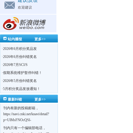
建议|反馈
欢迎建议
站内播报
更多>>
·
2026年6月积分奖品发
·
2026年6月份纠错奖名
·
2026年7月SCI/S
·
假期系统维护暂停纠错！
·
2026年5月份纠错奖名
·
5月积分奖品发放通知！
最新纠错
更多>>
刊内有新的投稿邮箱，
https://navi.cnki.net/knavi/detail?
p=UlMsFNOcQSl-
yPsJaVdYhI9OTi6szUuOU_NDvPO0K0BoF1ZG1yIhhHZZQwijmL_S4KuQLHto28vdzYs
刊内只有一个编辑部电话，