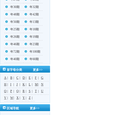
年30期
年32期
年48期
年42期
年50期
年13期
年25期
年18期
年26期
年19期
年46期
年23期
年72期
年100期
年40期
年60期
首字母分类
更多>>
A
|
B
|
C
|
D
|
E
|
F
|
G
H
|
I
|
J
|
K
|
L
|
M
|
N
O
|
P
|
Q
|
R
|
S
|
T
|
U
V
|
W
|
X
|
Y
|
Z
|
区域导航
更多>>