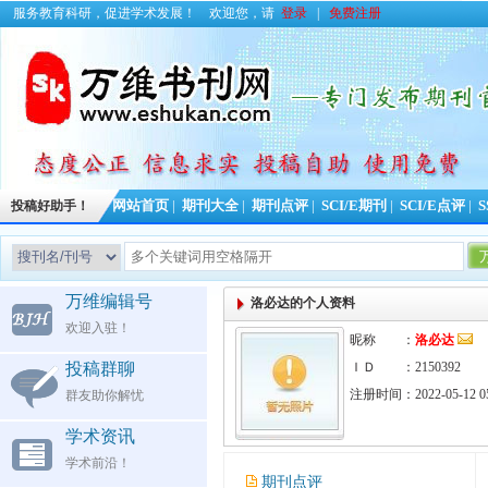
服务教育科研，促进学术发展！
欢迎您，请
登录
|
免费注册
投稿好助手！
网站首页
|
期刊大全
|
期刊点评
|
SCI/E期刊
|
SCI/E点评
|
S
万维编辑号
洛必达的个人资料
欢迎入驻！
昵称 ：
洛必达
投稿群聊
ＩＤ ：2150392
注册时间：2022-05-12 05
群友助你解忧
学术资讯
学术前沿！
期刊点评