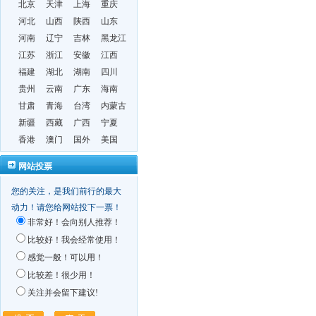
北京
天津
上海
重庆
河北
山西
陕西
山东
河南
辽宁
吉林
黑龙江
江苏
浙江
安徽
江西
福建
湖北
湖南
四川
贵州
云南
广东
海南
甘肃
青海
台湾
内蒙古
新疆
西藏
广西
宁夏
香港
澳门
国外
美国
网站投票
您的关注，是我们前行的最大
动力！请您给网站投下一票！
非常好！会向别人推荐！
比较好！我会经常使用！
感觉一般！可以用！
比较差！很少用！
关注并会留下建议!