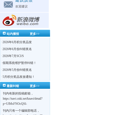
建议|反馈
欢迎建议
站内播报
更多>>
·
2026年6月积分奖品发
·
2026年6月份纠错奖名
·
2026年7月SCI/S
·
假期系统维护暂停纠错！
·
2026年5月份纠错奖名
·
5月积分奖品发放通知！
最新纠错
更多>>
刊内有新的投稿邮箱，
https://navi.cnki.net/knavi/detail?
p=UlMsFNOcQSl-
yPsJaVdYhI9OTi6szUuOU_NDvPO0K0BoF1ZG1yIhhHZZQwijmL_S4KuQLHto28vdzYs
刊内只有一个编辑部电话，