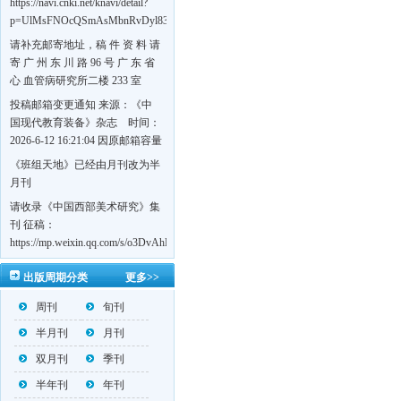
https://navi.cnki.net/knavi/detail?
p=UlMsFNOcQSmAsMbnRvDyl83fGGu5dcrBYtF-
w7VFJdSWT5tem1RQ5W2sC5HRG-
请补充邮寄地址，稿 件 资 料 请
S8mH75DuljrTVfVeoXxT4L0b-
寄 广 州 东 川 路 96 号 广 东 省
Yrk7HaGd7C2w5FD7nrnLRR5Q57zsTTQ==&uniplatform=NZKPT&language=CHS
心 血管病研究所二楼 233 室
《岭南心血管病杂志》编辑部
投稿邮箱变更通知 来源：《中
收，
国现代教育装备》杂志 时间：
https://navi.cnki.net/knavi/detail?
2026-6-12 16:21:04 因原邮箱容量
p=UlMsFNOcQSmjP9DYQSeTLLOJ0uvtj07q66xzzdIcqDuR02Kpi3u_g_BPJEHF70UF
有限，自即日起停止使用，我刊
《班组天地》已经由月刊改为半
BMxk-
投稿邮箱变更为 高教投稿邮
月刊
109PkA==&uniplatform=NZKPT&language=CHS
箱：hedu@cmee.net.cn 基教投稿
请收录《中国西部美术研究》集
邮箱：bedu@cmee.net.cn
刊 征稿：
https://mp.weixin.qq.com/s/o3DvAhL6jtTS9ASccwcwPQ
第一辑：
出版周期分类
更多>>
https://mp.weixin.qq.com/s/_w2OMIu6Gs1QL0b_JWhZAQ
周刊
旬刊
半月刊
月刊
双月刊
季刊
半年刊
年刊