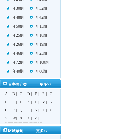
年30期
年32期
年48期
年42期
年50期
年13期
年25期
年18期
年26期
年19期
年46期
年23期
年72期
年100期
年40期
年60期
首字母分类
更多>>
A
|
B
|
C
|
D
|
E
|
F
|
G
H
|
I
|
J
|
K
|
L
|
M
|
N
O
|
P
|
Q
|
R
|
S
|
T
|
U
V
|
W
|
X
|
Y
|
Z
|
区域导航
更多>>