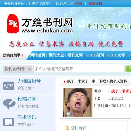
服务教育科研，促进学术发展！
欢迎您，请
登录
|
免费注册
投稿好助手！
网站首页
|
期刊大全
|
期刊点评
|
SCI/E期刊
|
SCI/E点评
|
S
万维编辑号
疯了，求求了，中一下吧！的个人资料
欢迎入驻！
昵称 ：
疯了，求求
投稿群聊
ＩＤ ：2136511
注册时间：2021-12-11 12
群友助你解忧
学术资讯
学术前沿！
期刊点评