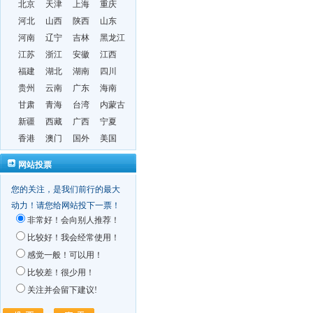
北京
天津
上海
重庆
河北
山西
陕西
山东
河南
辽宁
吉林
黑龙江
江苏
浙江
安徽
江西
福建
湖北
湖南
四川
贵州
云南
广东
海南
甘肃
青海
台湾
内蒙古
新疆
西藏
广西
宁夏
香港
澳门
国外
美国
网站投票
您的关注，是我们前行的最大
动力！请您给网站投下一票！
非常好！会向别人推荐！
比较好！我会经常使用！
感觉一般！可以用！
比较差！很少用！
关注并会留下建议!