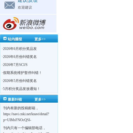
建议|反馈
欢迎建议
站内播报
更多>>
·
2026年6月积分奖品发
·
2026年6月份纠错奖名
·
2026年7月SCI/S
·
假期系统维护暂停纠错！
·
2026年5月份纠错奖名
·
5月积分奖品发放通知！
最新纠错
更多>>
刊内有新的投稿邮箱，
https://navi.cnki.net/knavi/detail?
p=UlMsFNOcQSl-
yPsJaVdYhI9OTi6szUuOU_NDvPO0K0BoF1ZG1yIhhHZZQwijmL_S4KuQLHto28vdzYs
刊内只有一个编辑部电话，