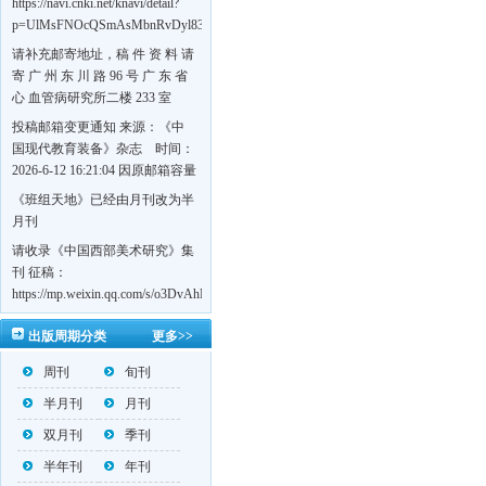
https://navi.cnki.net/knavi/detail?
p=UlMsFNOcQSmAsMbnRvDyl83fGGu5dcrBYtF-
w7VFJdSWT5tem1RQ5W2sC5HRG-
请补充邮寄地址，稿 件 资 料 请
S8mH75DuljrTVfVeoXxT4L0b-
寄 广 州 东 川 路 96 号 广 东 省
Yrk7HaGd7C2w5FD7nrnLRR5Q57zsTTQ==&uniplatform=NZKPT&language=CHS
心 血管病研究所二楼 233 室
《岭南心血管病杂志》编辑部
投稿邮箱变更通知 来源：《中
收，
国现代教育装备》杂志 时间：
https://navi.cnki.net/knavi/detail?
2026-6-12 16:21:04 因原邮箱容量
p=UlMsFNOcQSmjP9DYQSeTLLOJ0uvtj07q66xzzdIcqDuR02Kpi3u_g_BPJEHF70UF
有限，自即日起停止使用，我刊
《班组天地》已经由月刊改为半
BMxk-
投稿邮箱变更为 高教投稿邮
月刊
109PkA==&uniplatform=NZKPT&language=CHS
箱：hedu@cmee.net.cn 基教投稿
请收录《中国西部美术研究》集
邮箱：bedu@cmee.net.cn
刊 征稿：
https://mp.weixin.qq.com/s/o3DvAhL6jtTS9ASccwcwPQ
第一辑：
出版周期分类
更多>>
https://mp.weixin.qq.com/s/_w2OMIu6Gs1QL0b_JWhZAQ
周刊
旬刊
半月刊
月刊
双月刊
季刊
半年刊
年刊