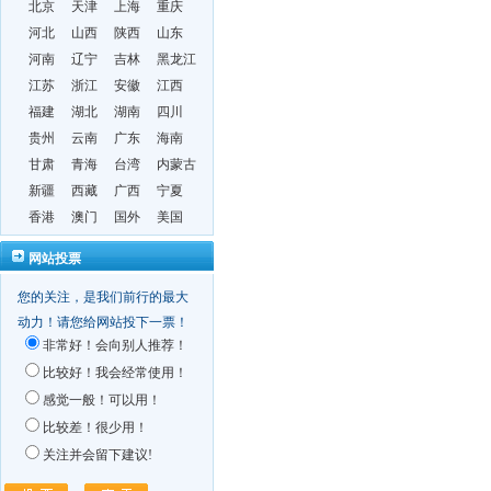
北京
天津
上海
重庆
河北
山西
陕西
山东
河南
辽宁
吉林
黑龙江
江苏
浙江
安徽
江西
福建
湖北
湖南
四川
贵州
云南
广东
海南
甘肃
青海
台湾
内蒙古
新疆
西藏
广西
宁夏
香港
澳门
国外
美国
网站投票
您的关注，是我们前行的最大
动力！请您给网站投下一票！
非常好！会向别人推荐！
比较好！我会经常使用！
感觉一般！可以用！
比较差！很少用！
关注并会留下建议!