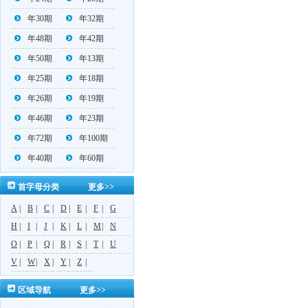
年30期
年32期
年48期
年42期
年50期
年13期
年25期
年18期
年26期
年19期
年46期
年23期
年72期
年100期
年40期
年60期
首字母分类
更多>>
A
|
B
|
C
|
D
|
E
|
F
|
G
H
|
I
|
J
|
K
|
L
|
M
|
N
O
|
P
|
Q
|
R
|
S
|
T
|
U
V
|
W
|
X
|
Y
|
Z
|
区域导航
更多>>