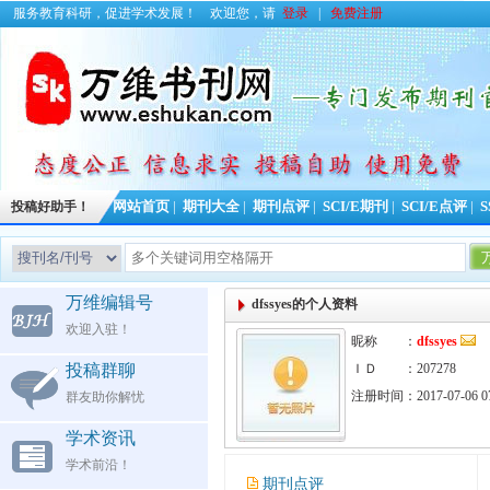
服务教育科研，促进学术发展！
欢迎您，请
登录
|
免费注册
投稿好助手！
网站首页
|
期刊大全
|
期刊点评
|
SCI/E期刊
|
SCI/E点评
|
S
万维编辑号
dfssyes的个人资料
欢迎入驻！
昵称 ：
dfssyes
投稿群聊
ＩＤ ：207278
注册时间：2017-07-06 07
群友助你解忧
学术资讯
学术前沿！
期刊点评