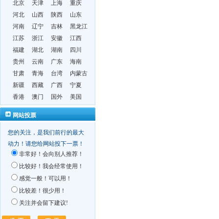
北京
天津
上海
重庆
河北
山西
陕西
山东
河南
辽宁
吉林
黑龙江
江苏
浙江
安徽
江西
福建
湖北
湖南
四川
贵州
云南
广东
海南
甘肃
青海
台湾
内蒙古
新疆
西藏
广西
宁夏
香港
澳门
国外
美国
网站投票
您的关注，是我们前行的最大
动力！请您给网站投下一票！
非常好！会向别人推荐！
比较好！我会经常使用！
感觉一般！可以用！
比较差！很少用！
关注并会留下建议!