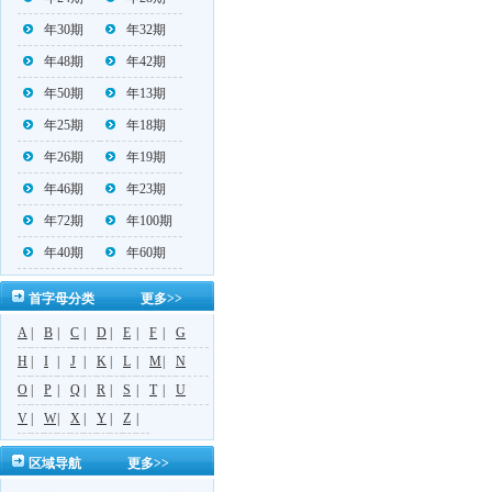
年30期
年32期
年48期
年42期
年50期
年13期
年25期
年18期
年26期
年19期
年46期
年23期
年72期
年100期
年40期
年60期
首字母分类
更多>>
A
|
B
|
C
|
D
|
E
|
F
|
G
H
|
I
|
J
|
K
|
L
|
M
|
N
O
|
P
|
Q
|
R
|
S
|
T
|
U
V
|
W
|
X
|
Y
|
Z
|
区域导航
更多>>