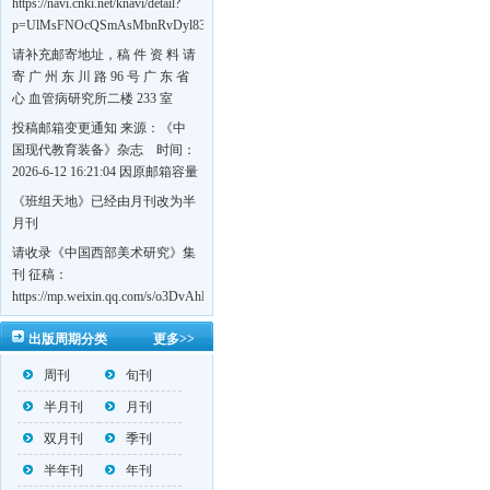
https://navi.cnki.net/knavi/detail?
p=UlMsFNOcQSmAsMbnRvDyl83fGGu5dcrBYtF-
w7VFJdSWT5tem1RQ5W2sC5HRG-
请补充邮寄地址，稿 件 资 料 请
S8mH75DuljrTVfVeoXxT4L0b-
寄 广 州 东 川 路 96 号 广 东 省
Yrk7HaGd7C2w5FD7nrnLRR5Q57zsTTQ==&uniplatform=NZKPT&language=CHS
心 血管病研究所二楼 233 室
《岭南心血管病杂志》编辑部
投稿邮箱变更通知 来源：《中
收，
国现代教育装备》杂志 时间：
https://navi.cnki.net/knavi/detail?
2026-6-12 16:21:04 因原邮箱容量
p=UlMsFNOcQSmjP9DYQSeTLLOJ0uvtj07q66xzzdIcqDuR02Kpi3u_g_BPJEHF70UF
有限，自即日起停止使用，我刊
《班组天地》已经由月刊改为半
BMxk-
投稿邮箱变更为 高教投稿邮
月刊
109PkA==&uniplatform=NZKPT&language=CHS
箱：hedu@cmee.net.cn 基教投稿
请收录《中国西部美术研究》集
邮箱：bedu@cmee.net.cn
刊 征稿：
https://mp.weixin.qq.com/s/o3DvAhL6jtTS9ASccwcwPQ
第一辑：
出版周期分类
更多>>
https://mp.weixin.qq.com/s/_w2OMIu6Gs1QL0b_JWhZAQ
周刊
旬刊
半月刊
月刊
双月刊
季刊
半年刊
年刊