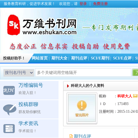
服务教育科研，促进学术发展！
欢迎您，请
登录
|
免费注册
投稿好助手！
网站首页
|
期刊大全
|
期刊点评
|
SCI/E期刊
|
SCI/E点评
|
S
今日更
万维编辑号
科研大人的个人资料
欢迎入驻！
昵称 ：
科研大人
投稿群聊
ＩＤ ：171493
注册时间：2015-11-24 02
群友助你解忧
学术资讯
学术前沿！
期刊点评