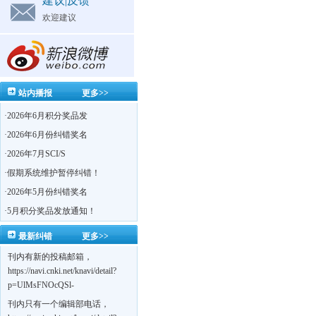
建议|反馈
欢迎建议
站内播报
更多>>
·
2026年6月积分奖品发
·
2026年6月份纠错奖名
·
2026年7月SCI/S
·
假期系统维护暂停纠错！
·
2026年5月份纠错奖名
·
5月积分奖品发放通知！
最新纠错
更多>>
刊内有新的投稿邮箱，
https://navi.cnki.net/knavi/detail?
p=UlMsFNOcQSl-
yPsJaVdYhI9OTi6szUuOU_NDvPO0K0BoF1ZG1yIhhHZZQwijmL_S4KuQLHto28vdzYs
刊内只有一个编辑部电话，