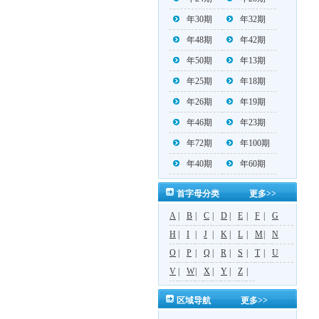
年30期
年32期
年48期
年42期
年50期
年13期
年25期
年18期
年26期
年19期
年46期
年23期
年72期
年100期
年40期
年60期
首字母分类
更多>>
A
|
B
|
C
|
D
|
E
|
F
|
G
H
|
I
|
J
|
K
|
L
|
M
|
N
O
|
P
|
Q
|
R
|
S
|
T
|
U
V
|
W
|
X
|
Y
|
Z
|
区域导航
更多>>