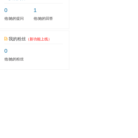
0
1
他/她的提问
他/她的回答
我的粉丝
（新功能上线）
0
他/她的粉丝