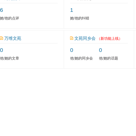
6
1
她/他的点评
她/他的纠错
万维文苑
文苑同乡会
（新功能上线）
0
0
0
他/她的文章
他/她的同乡会
他/她的话题