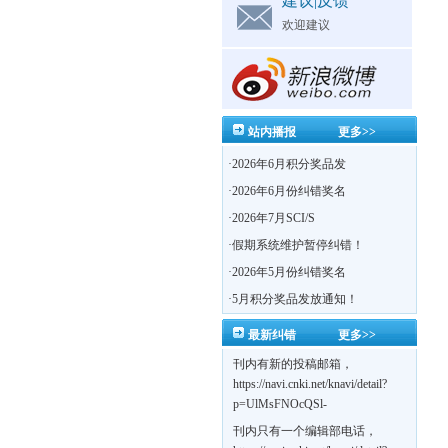
建议|反馈
欢迎建议
站内播报
更多>>
·
2026年6月积分奖品发
·
2026年6月份纠错奖名
·
2026年7月SCI/S
·
假期系统维护暂停纠错！
·
2026年5月份纠错奖名
·
5月积分奖品发放通知！
最新纠错
更多>>
刊内有新的投稿邮箱，
https://navi.cnki.net/knavi/detail?
p=UlMsFNOcQSl-
yPsJaVdYhI9OTi6szUuOU_NDvPO0K0Bo
刊内只有一个编辑部电话，