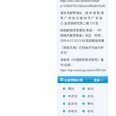
https://navi.cnki.net/knavi/detail?
p=UlMsFNOcQSmAsMbnRvDyl83fGGu5d
w7VFJdSWT5tem1RQ5W2sC5HRG-
请补充邮寄地址，稿 件 资 料 请
S8mH75DuljrTVfVeoXxT4L0b-
寄 广 州 东 川 路 96 号 广 东 省
Yrk7HaGd7C2w5FD7nrnLRR5Q57zsTTQ==
心 血管病研究所二楼 233 室
《岭南心血管病杂志》编辑部
投稿邮箱变更通知 来源：《中
收，
国现代教育装备》杂志 时间：
https://navi.cnki.net/knavi/detail?
2026-6-12 16:21:04 因原邮箱容量
p=UlMsFNOcQSmjP9DYQSeTLLOJ0uvtj0
有限，自即日起停止使用，我刊
《班组天地》已经由月刊改为半
BMxk-
投稿邮箱变更为 高教投稿邮
月刊
109PkA==&uniplatform=NZKPT&languag
箱：hedu@cmee.net.cn 基教投稿
请收录《中国西部美术研究》集
邮箱：bedu@cmee.net.cn
刊 征稿：
https://mp.weixin.qq.com/s/o3DvAhL6jtT
第一辑：
出版周期分类
更多>>
https://mp.weixin.qq.com/s/_w2OMIu6G
周刊
旬刊
半月刊
月刊
双月刊
季刊
半年刊
年刊