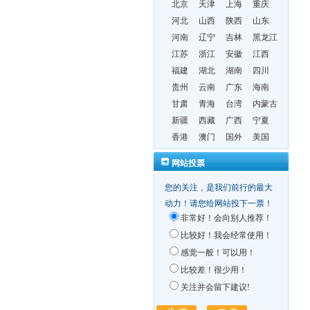
北京
天津
上海
重庆
河北
山西
陕西
山东
河南
辽宁
吉林
黑龙江
江苏
浙江
安徽
江西
福建
湖北
湖南
四川
贵州
云南
广东
海南
甘肃
青海
台湾
内蒙古
新疆
西藏
广西
宁夏
香港
澳门
国外
美国
网站投票
您的关注，是我们前行的最大
动力！请您给网站投下一票！
非常好！会向别人推荐！
比较好！我会经常使用！
感觉一般！可以用！
比较差！很少用！
关注并会留下建议!