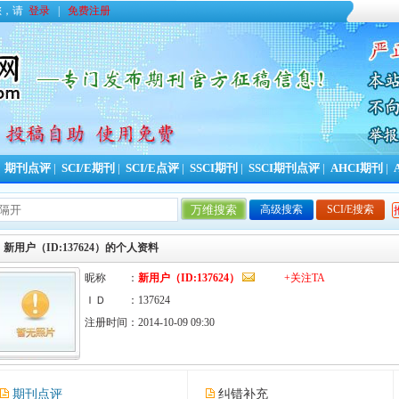
您，请
登录
|
免费注册
|
期刊点评
|
SCI/E期刊
|
SCI/E点评
|
SSCI期刊
|
SSCI期刊点评
|
AHCI期刊
|
高级搜索
SCI/E搜索
今日更新期刊信息
1
条，本周累计更新
754
条，本
新用户（ID:137624）的个人资料
昵称 ：
新用户（ID:137624）
+关注TA
ＩＤ ：137624
注册时间：2014-10-09 09:30
期刊点评
纠错补充