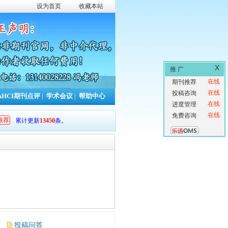
设为首页
收藏本站
X
推 广
在线
期刊推荐
在线
投稿咨询
AHCI期刊点评
|
学术会议
|
帮助中心
在线
进度管理
在线
免费咨询
推荐
年累计更新
13450
条。
投稿问答