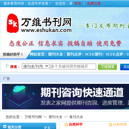
服务教育科研，促进学术发展！
欢迎您，请
登录
|
免费注册
投稿好助手！
网站首页
|
期刊大全
|
期刊点评
|
SCI/E期刊
|
SCI/E点评
|
S
搜索：
高
广告
您的位置：
万维书刊网
>>
期刊大全
>>
集刊大全
自然科学
社科经管
相关分类
更多>>