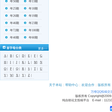
年50期
年13期
年25期
年18期
年26期
年19期
年46期
年23期
年72期
年100期
年40期
年60期
首字母分类
更多>>
A
|
B
|
C
|
D
|
E
|
F
|
G
H
|
I
|
J
|
K
|
L
|
M
|
N
O
|
P
|
Q
|
R
|
S
|
T
|
U
V
|
W
|
X
|
Y
|
Z
|
关于本站
|
帮助中心
|
欢迎合作
|
版权所有
万维QQ投稿交
版权所有
Copyright@2009
纯自助论文投稿平台 E-mail：1121090