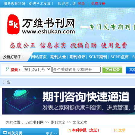
服务教育科研，促进学术发展！
欢迎您，请
登录
|
免费注册
投稿好助手！
网站首页
|
期刊大全
|
期刊点评
|
SCI/E期刊
|
SCI/E点评
|
S
搜索：
高
广告
您的位置：
万维书刊网
>>
期刊大全
>>
文化艺术
本科学报（文艺）
文学
相关分类
更多>>