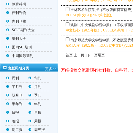
中文核心（2023年版）, AMI扩展（2022版）,
教育科研
吉林艺术学院学报（不收版面费审稿费
停刊刊物
RCCSE(中文B+)(2023第七版),
内刊刊物
戏剧（中央戏剧学院学报）（不收版面
SCI/E期刊大全
中文核心（2023年版）, CSSCI来源期刊（202
集刊大全
南京师范大学文学院学报（不收版面费
AMI入库（2022版）, RCCSE(中文B+)(202
国内SCI期刊
首页 上一页 1
下一页
尾页
中国国际期刊
出版周期分类
更多>>
万维投稿交流群现有社科群、自科群、
周刊
旬刊
半月刊
月刊
双月刊
季刊
半年刊
年刊
日报
早报
晚报
周报
周二报
周三报