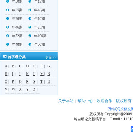
年50期
年13期
年25期
年18期
年26期
年19期
年46期
年23期
年72期
年100期
年40期
年60期
首字母分类
更多>>
A
|
B
|
C
|
D
|
E
|
F
|
G
H
|
I
|
J
|
K
|
L
|
M
|
N
O
|
P
|
Q
|
R
|
S
|
T
|
U
V
|
W
|
X
|
Y
|
Z
|
关于本站
|
帮助中心
|
欢迎合作
|
版权所有
万维QQ投稿交
版权所有
Copyright@2009
纯自助论文投稿平台 E-mail：1121090