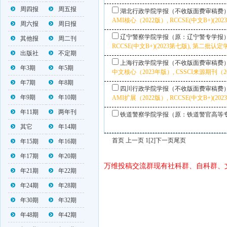
周四报
周五报
湖北行政学院学报（不收版面费审稿费
AMI核心（2022版）, RCCSE(中文B+)(202
周六报
周日报
辽宁警察学院学报（原：辽宁警专学报
其他报
周二刊
RCCSE(中文B+)(2023第七版), 第二批认
出版社
不定期
上海行政学院学报（不收版面费审稿费
年3期
年5期
中文核心（2023年版）, CSSCI来源期刊（202
年7期
年8期
四川行政学院学报（不收版面费审稿费
年9期
年10期
AMI扩展（2022版）, RCCSE(中文B+)(202
年11期
两年刊
铁道警察学院学报（原：铁道警官高等
其它
年14期
首页 上一页 1
[2]
下一页
尾页
年15期
年16期
年17期
年20期
万维投稿交流群现有社科群、自科群、
年21期
年22期
年24期
年28期
年30期
年32期
年48期
年42期