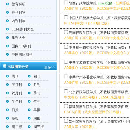
陕西行政学院学报
Email投稿
；
知网系统
教育科研
AMI扩展（2022版）, RCCSE(中文B+)(202
停刊刊物
中国人民警察大学学报（原：武警学院
内刊刊物
RCCSE(中文B+)(2023第七版),
SCI/E期刊大全
云南行政学院学报（不收版面费审稿费
集刊大全
AMI扩展（2022版）, RCCSE(中文核心A-)(
国内SCI期刊
中共杭州市委党校学报（不收版面费）
AMI核心（2022版）, RCCSE(中文核心A-)(
中国国际期刊
中共宁波市委党校学报（不收版面费审
出版周期分类
更多>>
AMI核心（2022版）, RCCSE(中文核心A-)(2
周刊
旬刊
中共郑州市委党校学报（不收版面费审
AMI扩展（2022版）, RCCSE(中文B+)(202
半月刊
月刊
北京行政学院学报（不收版面费审稿费
双月刊
季刊
中文核心（2023年版）, CSSCI来源期刊（202
半年刊
年刊
福建警察学院学报（不收审稿费版面费
日报
早报
CACJ-扩展（武大应用型评价2025版）,
晚报
周报
贵州警察学院学报（原：贵州警官职业
周二报
周三报
AMI入库（2022版）,