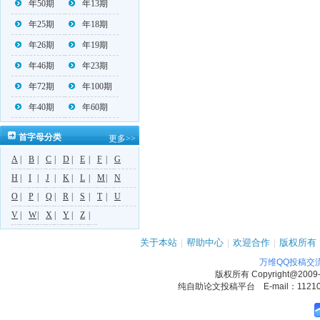
年50期
年13期
年25期
年18期
年26期
年19期
年46期
年23期
年72期
年100期
年40期
年60期
首字母分类
更多>>
A
|
B
|
C
|
D
|
E
|
F
|
G
H
|
I
|
J
|
K
|
L
|
M
|
N
O
|
P
|
Q
|
R
|
S
|
T
|
U
V
|
W
|
X
|
Y
|
Z
|
关于本站
|
帮助中心
|
欢迎合作
|
版权所有
万维QQ投稿交
版权所有
Copyright@2009
纯自助论文投稿平台 E-mail：1121090