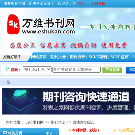
服务教育科研，促进学术发展！
欢迎您，请
登录
|
免费注册
投稿好助手！
网站首页
|
期刊大全
|
期刊点评
|
SCI/E期刊
|
SCI/E点评
|
S
搜索：
高
广告
您的位置：
万维书刊网
>>
期刊大全
>>
政法外交综合
本科学报（政法）
马克思主
相关分类
更多>>