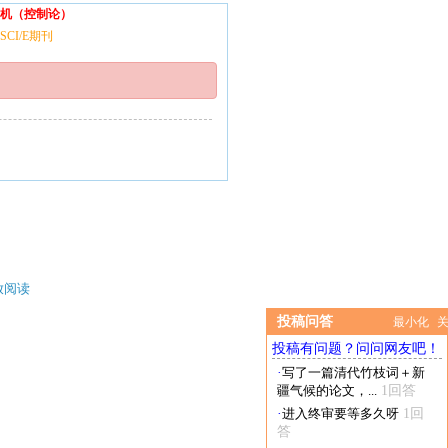
机（控制论）
SCI/E期刊
放阅读
投稿问答
最小化
投稿有问题？问问网友吧！
·
写了一篇清代竹枝词＋新
疆气候的论文，...
1回答
·
进入终审要等多久呀
1回
答