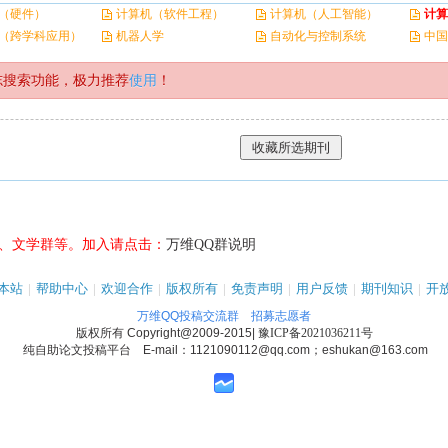
（硬件）
计算机（软件工程）
计算机（人工智能）
计算
（跨学科应用）
机器人学
自动化与控制系统
中国
志搜索功能，极力推荐
使用
！
、文学群等。加入请点击：
万维QQ群说明
本站
|
帮助中心
|
欢迎合作
|
版权所有
|
免责声明
|
用户反馈
|
期刊知识
|
开
万维QQ投稿交流群
招募志愿者
版权所有
Copyright@2009-2015
|
豫ICP备2021036211号
纯自助论文投稿平台 E-mail：1121090112@qq.com；eshukan@163.com