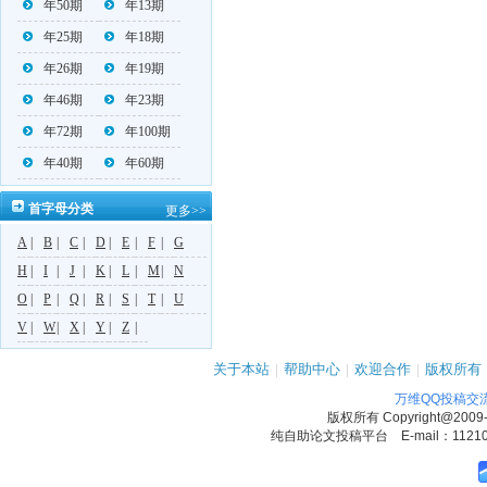
年50期
年13期
年25期
年18期
年26期
年19期
年46期
年23期
年72期
年100期
年40期
年60期
首字母分类
更多>>
A
|
B
|
C
|
D
|
E
|
F
|
G
H
|
I
|
J
|
K
|
L
|
M
|
N
O
|
P
|
Q
|
R
|
S
|
T
|
U
V
|
W
|
X
|
Y
|
Z
|
关于本站
|
帮助中心
|
欢迎合作
|
版权所有
万维QQ投稿交
版权所有
Copyright@2009
纯自助论文投稿平台 E-mail：1121090