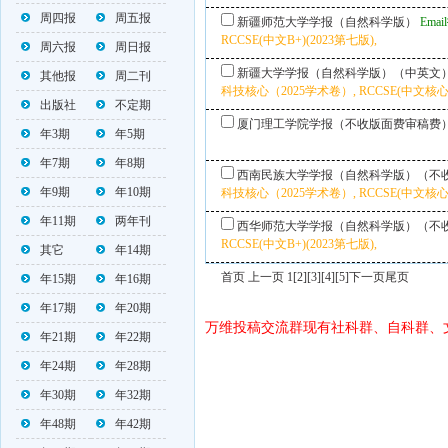
周四报
周五报
新疆师范大学学报（自然科学版）
Ema
RCCSE(中文B+)(2023第七版),
周六报
周日报
新疆大学学报（自然科学版）（中英文
其他报
周二刊
科技核心（2025学术卷）, RCCSE(中文核心A
出版社
不定期
厦门理工学院学报（不收版面费审稿费
年3期
年5期
年7期
年8期
西南民族大学学报（自然科学版）（不
年9期
年10期
科技核心（2025学术卷）, RCCSE(中文核心A-
年11期
两年刊
西华师范大学学报（自然科学版）（不
RCCSE(中文B+)(2023第七版),
其它
年14期
首页 上一页 1
[2]
[3]
[4]
[5]
下一页
尾页
年15期
年16期
年17期
年20期
万维投稿交流群现有社科群、自科群、
年21期
年22期
年24期
年28期
年30期
年32期
年48期
年42期