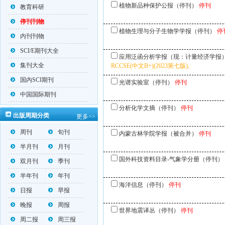
植物新品种保护公报（停刊）
停刊
教育科研
停刊刊物
植物生理与分子生物学学报（停刊）
停
内刊刊物
SCI/E期刊大全
应用泛函分析学报（现：计量经济学报
集刊大全
RCCSE(中文B+)(2023第七版),
国内SCI期刊
光谱实验室（停刊）
停刊
中国国际期刊
分析化学文摘（停刊）
停刊
出版周期分类
更多>>
周刊
旬刊
内蒙古林学院学报（被合并）
停刊
半月刊
月刊
国外科技资料目录-气象学分册（停刊）
双月刊
季刊
半年刊
年刊
海洋信息（停刊）
停刊
日报
早报
晚报
周报
世界地震译丛（停刊）
停刊
周二报
周三报