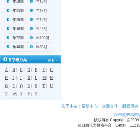
年50期
年13期
年25期
年18期
年26期
年19期
年46期
年23期
年72期
年100期
年40期
年60期
首字母分类
更多>>
A
|
B
|
C
|
D
|
E
|
F
|
G
H
|
I
|
J
|
K
|
L
|
M
|
N
O
|
P
|
Q
|
R
|
S
|
T
|
U
V
|
W
|
X
|
Y
|
Z
|
关于本站
|
帮助中心
|
欢迎合作
|
版权所有
万维QQ投稿交
版权所有
Copyright@2009
纯自助论文投稿平台 E-mail：1121090