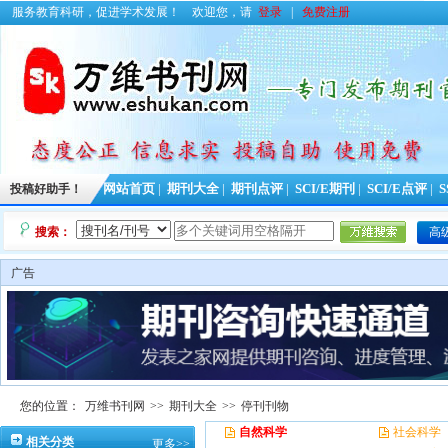
服务教育科研，促进学术发展！
欢迎您，请
登录
|
免费注册
投稿好助手！
网站首页
|
期刊大全
|
期刊点评
|
SCI/E期刊
|
SCI/E点评
|
S
搜索：
高
广告
您的位置：
万维书刊网
>>
期刊大全
>>
停刊刊物
自然科学
社会科学
相关分类
更多>>