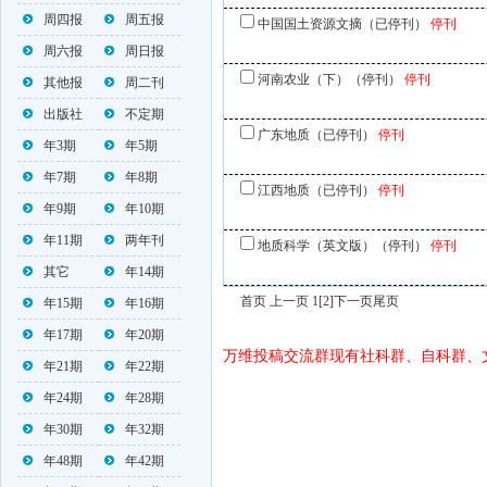
周四报
周五报
中国国土资源文摘（已停刊）
停刊
周六报
周日报
河南农业（下）（停刊）
停刊
其他报
周二刊
出版社
不定期
广东地质（已停刊）
停刊
年3期
年5期
年7期
年8期
江西地质（已停刊）
停刊
年9期
年10期
年11期
两年刊
地质科学（英文版）（停刊）
停刊
其它
年14期
首页 上一页 1
[2]
下一页
尾页
年15期
年16期
年17期
年20期
万维投稿交流群现有社科群、自科群、
年21期
年22期
年24期
年28期
年30期
年32期
年48期
年42期