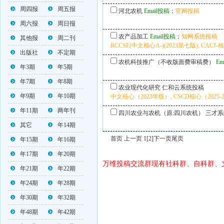
周四报
周五报
河北农机
Email投稿
；
官网投稿
周六报
周日报
农产品加工
Email投稿
；
知网系统投稿
其他报
周二刊
RCCSE(中文核心A-)(2023第七版), CAC
出版社
不定期
农机科技推广（不收版面费审稿费）
Em
年3期
年5期
年7期
年8期
农业现代化研究
仁和云系统投稿
年9期
年10期
中文核心（2023年版）, CSCD核心（2025-2
年11期
两年刊
四川农业与农机（原:四川农机）
三才系
其它
年14期
首页 上一页 1
[2]
下一页
尾页
年15期
年16期
年17期
年20期
万维投稿交流群现有社科群、自科群、
年21期
年22期
年24期
年28期
年30期
年32期
年48期
年42期