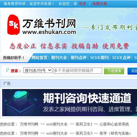
服务教育科研，促进学术发展！
欢迎您，请
登录
|
免费注册
投稿好助手！
网站首页
|
期刊大全
|
期刊点评
|
SCI/E期刊
|
SCI/E点评
|
S
搜索：
高
广告
您的位置：
万维书刊网
>>
sci/e期刊大全
>>
医药卫生1
>>
心脏和心血管系统
您的位置：
万维书刊网
>>
sci/e期刊大全
>>
医药卫生3
>>
医学（研究与实验）