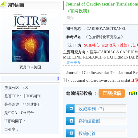
Journal of Cardiovascular Tran
期刊封面
（官网投稿）
简介
期刊简称
J CARDIOVASC TRANSL
参考译名
《心血管转化研究杂志》
该 刊 为
SCIE核心, 目次收录（维普）, 知
主要研究方向：
医学-CARDIAC & CARDI
MEDICINE, RESEARCH & EXPERIMEN
展开更多
双月刊 - 美国
Journal of Cardiovascular Transl
页面浏览
3410
次 跳转官网
14
次
刊）. Journal of Cardiovascular Translat
...
所属分区：4区
官网投稿
给编辑部投稿-->
是否TOP：非TOP期刊
是否综述：非综述期刊
收藏本刊（2）
是否OA：OA混合
IF影响因子：
咨询编辑部
自引率：
投稿问答