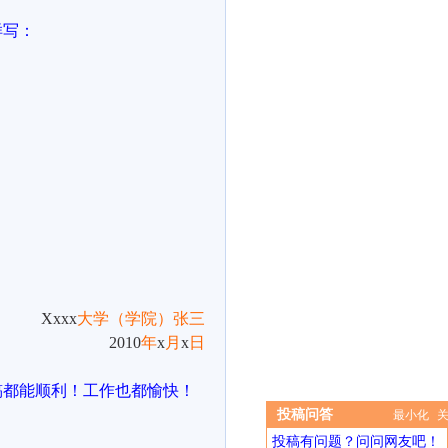
样写：
Xxxx
大学（学院）张三
2010
年
x
月
x
日
稿都能顺利！工作也都愉快！
投稿问答
最小化
投稿有问题？问问网友吧！