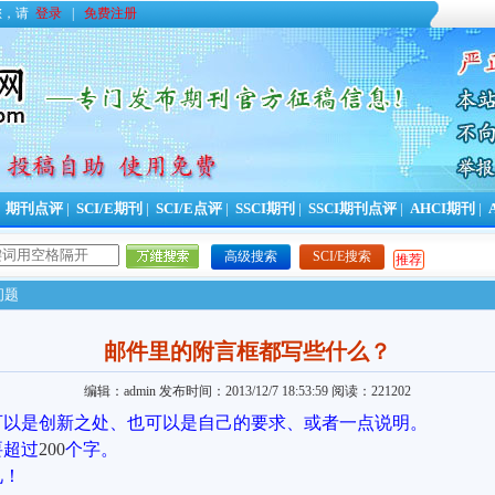
您，请
登录
|
免费注册
|
期刊点评
|
SCI/E期刊
|
SCI/E点评
|
SSCI期刊
|
SSCI期刊点评
|
AHCI期刊
|
高级搜索
SCI/E搜索
推荐
问题
邮件里的附言框都写些什么？
编辑：admin
发布时间：2013/12/7 18:53:59
阅读：221202
可以是创新之处、也可以是自己的要求、或者一点说明。
要超过
200
个字。
礼！