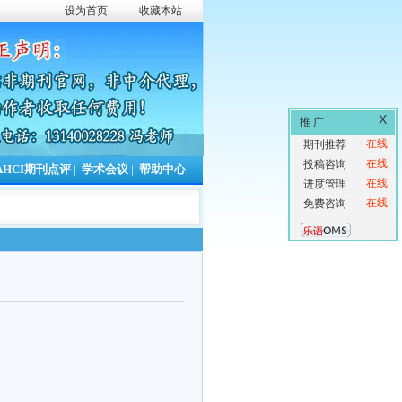
设为首页
收藏本站
X
推 广
在线
期刊推荐
在线
投稿咨询
AHCI期刊点评
|
学术会议
|
帮助中心
在线
进度管理
在线
免费咨询