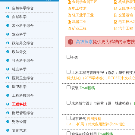
金属学金属工艺
机械仪表
自然科学综合
电工技术
无线电子
轻工业手工业
交通运输
自然科学
武器工业
电工技术2
农业科学综合
矿业工程
汽车工程
农业科学
高级搜索
提供更为精准的杂志搜
政法外交综合
政法外交
全选
社会科学综合
社会科学
土木工程与管理学报（原名：华中科技
医药卫生综合
科技核心（2025学术卷）, RCCSE(中文核心A
医卫科学
安装
Email投稿
工程科技综合
未来城市设计与运营（原：城建档案）
工程科技
财经管理综合
城市燃气
官网投稿
财政经济
CACJ-扩展（武大应用型评价2025版）,
文化艺术
粉煤灰综合利用
Email投稿