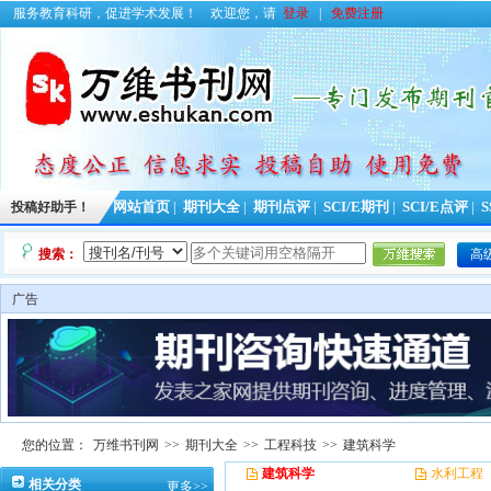
服务教育科研，促进学术发展！
欢迎您，请
登录
|
免费注册
投稿好助手！
网站首页
|
期刊大全
|
期刊点评
|
SCI/E期刊
|
SCI/E点评
|
S
搜索：
高
广告
您的位置：
万维书刊网
>>
期刊大全
>>
工程科技
>>
建筑科学
建筑科学
水利工程
相关分类
更多>>