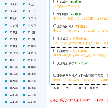
江苏建材
Email投稿
周四报
周五报
第二批认定学术期刊,
周六报
周日报
空间结构
Email投稿
其他报
周二刊
中文核心（2023年版）, RCCSE(中文B+)(2
出版社
不定期
上海城市规划
官网投稿
中文核心（2023年版）, 科技核心（2025学术卷
年3期
年5期
世界建筑
知网系统投稿
年7期
年8期
CACJ-核心（武大应用型评价2025版）, 高质
年9期
年10期
四川建材
知网系统投稿
年11期
两年刊
RCCSE(中文B+)(2023第七版), CACJ-
其它
年14期
天津建设科技
Email投稿
年15期
年16期
年17期
年20期
消防科学与技术（不收版面费审稿费）
中文核心（2023年版）, 科技核心（2025学术卷
年21期
年22期
首页 上一页 1
[2]
[3]
[4]
[5]
下一页
尾页
年24期
年28期
年30期
年32期
万维投稿交流群现有社科群、自科群、
年48期
年42期