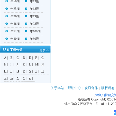
年50期
年13期
年25期
年18期
年26期
年19期
年46期
年23期
年72期
年100期
年40期
年60期
首字母分类
更多>>
A
|
B
|
C
|
D
|
E
|
F
|
G
H
|
I
|
J
|
K
|
L
|
M
|
N
O
|
P
|
Q
|
R
|
S
|
T
|
U
V
|
W
|
X
|
Y
|
Z
|
关于本站
|
帮助中心
|
欢迎合作
|
版权所有
万维QQ投稿交
版权所有
Copyright@2009
纯自助论文投稿平台 E-mail：1121090