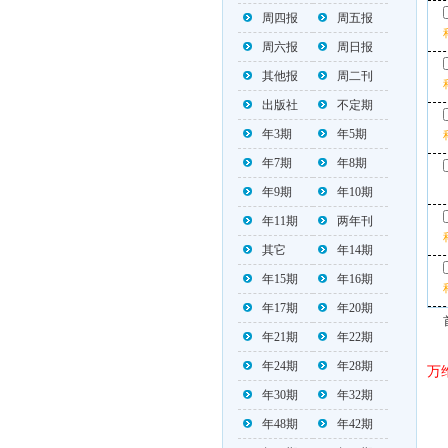
周四报
周五报
周六报
周日报
其他报
周二刊
出版社
不定期
年3期
年5期
年7期
年8期
年9期
年10期
年11期
两年刊
其它
年14期
年15期
年16期
年17期
年20期
年21期
年22期
年24期
年28期
万
年30期
年32期
年48期
年42期