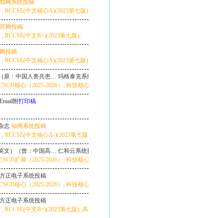
知网系统投稿
RCCSE(中文核心A)(2023第七版),
官网投稿
RCCSE(中文B+)(2023第七版),
网投稿
）,
RCCSE(中文核心A)(2023第七版),
（原：中国人兽共患…
玛格泰克系统投稿
, 高质量科技期刊（T3-2025）,
SCD核心（2025-2026）, 科技核心（2025学术卷）, RCCSE(中文核心A)(2023第七版)
Email附
打印稿
(中文核心A)(2023第七版), CACJ-核心（武大应用型评价2025版）,
杂志
知网系统投稿
RCCSE(中文核心A-)(2023第七版),
英文）（曾：中国高…
仁和云系统投稿
SCD扩展（2025-2026）, 科技核心（2025学术卷）, RCCSE(中文B+)(2023第七版)
方正电子系统投稿
高质量科技期刊（T3-2025）,
SCD核心（2025-2026）, 科技核心（2025学术卷）, RCCSE(中文核心A)(2023第七版)
方正电子系统投稿
中文B+)(2023第七版), CACJ-扩展（武大应用型评价2025版）, 高质量科技期刊（T1-202
RCCSE(中文B+)(2023第七版), 高质量科技期刊（T2-2025）,