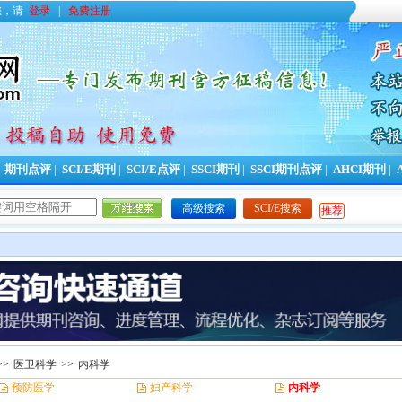
您，请
登录
|
免费注册
|
期刊点评
|
SCI/E期刊
|
SCI/E点评
|
SSCI期刊
|
SSCI期刊点评
|
AHCI期刊
|
高级搜索
SCI/E搜索
推荐
>>
医卫科学
>>
内科学
预防医学
妇产科学
内科学