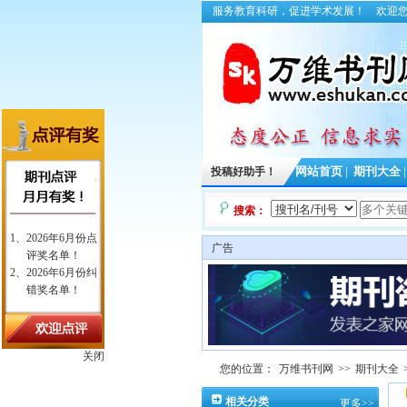
服务教育科研，促进学术发展！
欢迎
投稿好助手！
网站首页
|
期刊大全
搜索：
广告
关闭
您的位置：
万维书刊网
>>
期刊大全
相关分类
更多>>