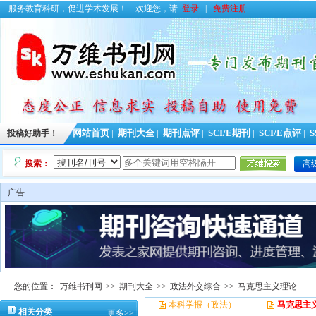
服务教育科研，促进学术发展！
欢迎您，请
登录
|
免费注册
投稿好助手！
网站首页
|
期刊大全
|
期刊点评
|
SCI/E期刊
|
SCI/E点评
|
S
搜索：
高
广告
您的位置：
万维书刊网
>>
期刊大全
>>
政法外交综合
>>
马克思主义理论
本科学报（政法）
马克思主
相关分类
更多>>