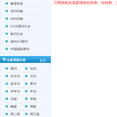
万维投稿交流群现有社科群、自科群、
教育科研
停刊刊物
内刊刊物
SCI/E期刊大全
集刊大全
国内SCI期刊
中国国际期刊
出版周期分类
更多>>
周刊
旬刊
半月刊
月刊
双月刊
季刊
半年刊
年刊
日报
早报
晚报
周报
周二报
周三报