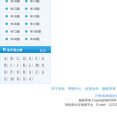
年50期
年13期
年25期
年18期
年26期
年19期
年46期
年23期
年72期
年100期
年40期
年60期
首字母分类
更多>>
A
|
B
|
C
|
D
|
E
|
F
|
G
H
|
I
|
J
|
K
|
L
|
M
|
N
O
|
P
|
Q
|
R
|
S
|
T
|
U
V
|
W
|
X
|
Y
|
Z
|
关于本站
|
帮助中心
|
欢迎合作
|
版权所有
万维QQ投稿交
版权所有
Copyright@2009
纯自助论文投稿平台 E-mail：1121090