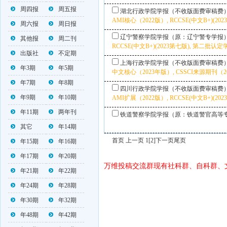
周四报
周五报
湖北行政学院学报（不收版面费审稿费
AMI核心（2022版）, RCCSE(中文B+)(202
周六报
周日报
辽宁警察学院学报（原：辽宁警专学报
其他报
周二刊
RCCSE(中文B+)(2023第七版), 第二批认
出版社
不定期
上海行政学院学报（不收版面费审稿费
年3期
年5期
中文核心（2023年版）, CSSCI来源期刊（202
年7期
年8期
四川行政学院学报（不收版面费审稿费
年9期
年10期
AMI扩展（2022版）, RCCSE(中文B+)(202
年11期
两年刊
铁道警察学院学报（原：铁道警官高等
其它
年14期
首页 上一页 1
[2]
下一页
尾页
年15期
年16期
年17期
年20期
万维投稿交流群现有社科群、自科群、
年21期
年22期
年24期
年28期
年30期
年32期
年48期
年42期