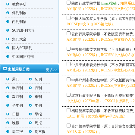
陕西行政学院学报
Email投稿
；
知网系统
教育科研
AMI扩展（2022版）, RCCSE(中文B+)(202
停刊刊物
中国人民警察大学学报（原：武警学院
内刊刊物
RCCSE(中文B+)(2023第七版),
SCI/E期刊大全
云南行政学院学报（不收版面费审稿费
集刊大全
AMI扩展（2022版）, RCCSE(中文核心A-)(
国内SCI期刊
中共杭州市委党校学报（不收版面费）
AMI核心（2022版）, RCCSE(中文核心A-)(
中国国际期刊
中共宁波市委党校学报（不收版面费审
出版周期分类
更多>>
AMI核心（2022版）, RCCSE(中文核心A-)(2
周刊
旬刊
中共郑州市委党校学报（不收版面费审
AMI扩展（2022版）, RCCSE(中文B+)(202
半月刊
月刊
北京行政学院学报（不收版面费审稿费
双月刊
季刊
中文核心（2023年版）, CSSCI来源期刊（202
半年刊
年刊
福建警察学院学报（不收审稿费版面费
日报
早报
CACJ-扩展（武大应用型评价2025版）,
晚报
周报
贵州警察学院学报（原：贵州警官职业
周二报
周三报
AMI入库（2022版）,