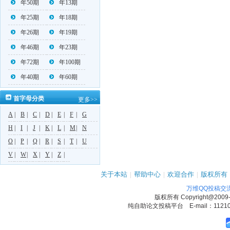
年50期
年13期
年25期
年18期
年26期
年19期
年46期
年23期
年72期
年100期
年40期
年60期
首字母分类
更多>>
A
|
B
|
C
|
D
|
E
|
F
|
G
H
|
I
|
J
|
K
|
L
|
M
|
N
O
|
P
|
Q
|
R
|
S
|
T
|
U
V
|
W
|
X
|
Y
|
Z
|
关于本站
|
帮助中心
|
欢迎合作
|
版权所有
万维QQ投稿交
版权所有
Copyright@2009
纯自助论文投稿平台 E-mail：1121090