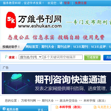
服务教育科研，促进学术发展！
欢迎您，请
登录
|
免费注册
投稿好助手！
网站首页
|
期刊大全
|
期刊点评
|
SCI/E期刊
|
SCI/E点评
|
S
搜索：
高
广告
您的位置：
万维书刊网
>>
期刊大全
>>
政法外交综合
>>
本科学报（政法）
本科学报（政法）
马克思主
相关分类
更多>>