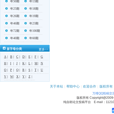
年50期
年13期
年25期
年18期
年26期
年19期
年46期
年23期
年72期
年100期
年40期
年60期
首字母分类
更多>>
A
|
B
|
C
|
D
|
E
|
F
|
G
H
|
I
|
J
|
K
|
L
|
M
|
N
O
|
P
|
Q
|
R
|
S
|
T
|
U
V
|
W
|
X
|
Y
|
Z
|
关于本站
|
帮助中心
|
欢迎合作
|
版权所有
万维QQ投稿交
版权所有
Copyright@2009
纯自助论文投稿平台 E-mail：1121090