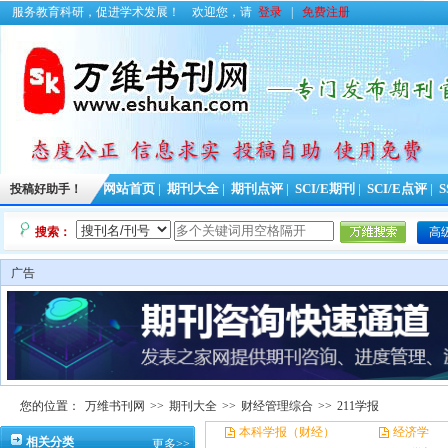
服务教育科研，促进学术发展！
欢迎您，请
登录
|
免费注册
投稿好助手！
网站首页
|
期刊大全
|
期刊点评
|
SCI/E期刊
|
SCI/E点评
|
S
搜索：
高
广告
您的位置：
万维书刊网
>>
期刊大全
>>
财经管理综合
>>
211学报
本科学报（财经）
经济学
相关分类
更多>>