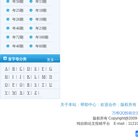
年50期
年13期
年25期
年18期
年26期
年19期
年46期
年23期
年72期
年100期
年40期
年60期
首字母分类
更多>>
A
|
B
|
C
|
D
|
E
|
F
|
G
H
|
I
|
J
|
K
|
L
|
M
|
N
O
|
P
|
Q
|
R
|
S
|
T
|
U
V
|
W
|
X
|
Y
|
Z
|
关于本站
|
帮助中心
|
欢迎合作
|
版权所有
万维QQ投稿交
版权所有
Copyright@2009
纯自助论文投稿平台 E-mail：1121090