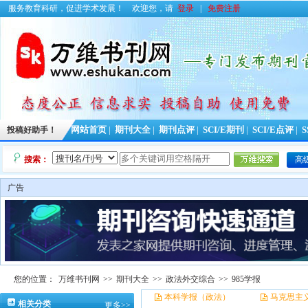
服务教育科研，促进学术发展！
欢迎您，请
登录
|
免费注册
投稿好助手！
网站首页
|
期刊大全
|
期刊点评
|
SCI/E期刊
|
SCI/E点评
|
S
搜索：
高
广告
您的位置：
万维书刊网
>>
期刊大全
>>
政法外交综合
>>
985学报
本科学报（政法）
马克思主
相关分类
更多>>