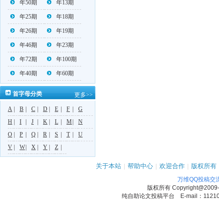
年50期
年13期
年25期
年18期
年26期
年19期
年46期
年23期
年72期
年100期
年40期
年60期
首字母分类
更多>>
A
|
B
|
C
|
D
|
E
|
F
|
G
H
|
I
|
J
|
K
|
L
|
M
|
N
O
|
P
|
Q
|
R
|
S
|
T
|
U
V
|
W
|
X
|
Y
|
Z
|
关于本站
|
帮助中心
|
欢迎合作
|
版权所有
万维QQ投稿交
版权所有
Copyright@2009
纯自助论文投稿平台 E-mail：1121090