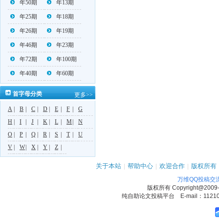
年50期
年13期
年25期
年18期
年26期
年19期
年46期
年23期
年72期
年100期
年40期
年60期
首字母分类
更多>>
A
|
B
|
C
|
D
|
E
|
F
|
G
H
|
I
|
J
|
K
|
L
|
M
|
N
O
|
P
|
Q
|
R
|
S
|
T
|
U
V
|
W
|
X
|
Y
|
Z
|
关于本站
|
帮助中心
|
欢迎合作
|
版权所有
万维QQ投稿交
版权所有
Copyright@2009
纯自助论文投稿平台 E-mail：1121090