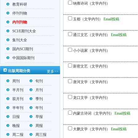
纳雍诗词（文学内刊）
教育科研
停刊刊物
玉都（文学内刊）
Email投稿
内刊刊物
SCI/E期刊大全
通江文艺（文学内刊）
Email投稿
集刊大全
国内SCI期刊
小小说家（文学内刊）
中国国际期刊
新密文艺（文学内刊）
出版周期分类
更多>>
周刊
旬刊
唐河文学（文学内刊）
半月刊
月刊
龙口文学（文学内刊）
双月刊
季刊
半年刊
年刊
内蒙古诗词（文学内刊）
Email投稿
日报
早报
晚报
周报
大鹏文学（文学内刊）
Email投稿
周二报
周三报