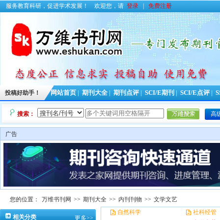
服务教育科研，促进学术发展！
欢迎您，请
登录
|
免费注册
投稿好助手！
网站首页
|
期刊大全
|
期刊点评
|
SCI/E期刊
|
SCI/E点评
|
S
搜索：
高
广告
您的位置：
万维书刊网
>>
期刊大全
>>
内刊刊物
>>
文学文艺
自然科学
社科经管
相关分类
更多>>