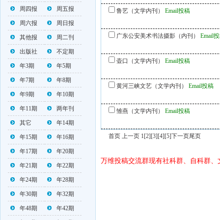
周四报
周五报
鲁艺（文学内刊）
Email投稿
周六报
周日报
广东公安美术书法摄影（内刊）
Email
其他报
周二刊
出版社
不定期
壶口（文学内刊）
Email投稿
年3期
年5期
年7期
年8期
黄河三峡文艺（文学内刊）
Email投稿
年9期
年10期
年11期
两年刊
雏燕（文学内刊）
Email投稿
其它
年14期
首页 上一页 1
[2]
[3]
[4]
[5]
下一页
尾页
年15期
年16期
年17期
年20期
万维投稿交流群现有社科群、自科群、
年21期
年22期
年24期
年28期
年30期
年32期
年48期
年42期