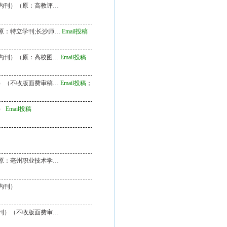
内刊）（原：高教评…
原：特立学刊;长沙师…
Email投稿
内刊）（原：高校图…
Email投稿
）（不收版面费审稿…
Email投稿
；
纸质投稿
）
Email投稿
原：亳州职业技术学…
内刊）
刊）（不收版面费审…