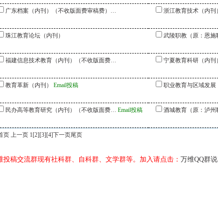
广东档案（内刊）（不收版面费审稿费）…
浙江教育技术（内刊
珠江教育论坛（内刊）
武陵职教（原：恩施
福建信息技术教育（内刊）（不收版面费…
宁夏教育科研（内刊
教育革新（内刊）
Email投稿
职业教育与区域发展
民办高等教育研究（内刊）（不收版面费…
Email投稿
酒城教育（原：泸州
首页 上一页 1
[2]
[3]
[4]
下一页
尾页
维投稿交流群现有社科群、自科群、文学群等。加入请点击：
万维QQ群