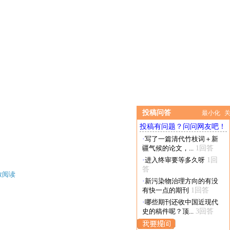
投稿问答
最小化
投稿有问题？问问网友吧！
·
写了一篇清代竹枝词＋新
疆气候的论文，...
1回答
·
进入终审要等多久呀
1回
答
放阅读
·
新污染物治理方向的有没
有快一点的期刊
1回答
·
哪些期刊还收中国近现代
史的稿件呢？顶...
3回答