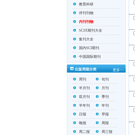
教育科研
停刊刊物
内刊刊物
SCI/E期刊大全
集刊大全
国内SCI期刊
中国国际期刊
出版周期分类
更多>>
周刊
旬刊
半月刊
月刊
双月刊
季刊
半年刊
年刊
日报
早报
晚报
周报
周二报
周三报