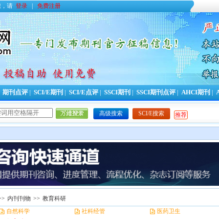
您，请
登录
|
免费注册
|
期刊点评
|
SCI/E期刊
|
SCI/E点评
|
SSCI期刊
|
SSCI期刊点评
|
AHCI期刊
|
高级搜索
SCI/E搜索
推荐
>>
内刊刊物
>>
教育科研
自然科学
社科经管
医药卫生