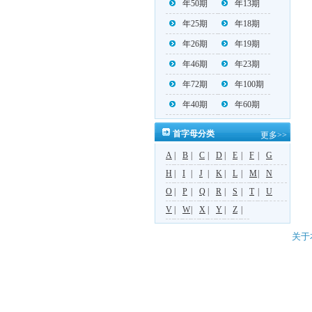
年50期
年13期
年25期
年18期
年26期
年19期
年46期
年23期
年72期
年100期
年40期
年60期
首字母分类
更多>>
A
|
B
|
C
|
D
|
E
|
F
|
G
H
|
I
|
J
|
K
|
L
|
M
|
N
O
|
P
|
Q
|
R
|
S
|
T
|
U
V
|
W
|
X
|
Y
|
Z
|
关于