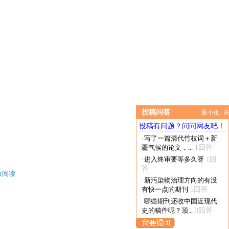
投稿问答
最小化
投稿有问题？问问网友吧！
·
写了一篇清代竹枝词＋新
疆气候的论文，...
1回答
·
进入终审要等多久呀
1回
答
放阅读
·
新污染物治理方向的有没
有快一点的期刊
1回答
·
哪些期刊还收中国近现代
史的稿件呢？顶...
3回答