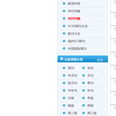
教育科研
停刊刊物
内刊刊物
SCI/E期刊大全
集刊大全
国内SCI期刊
中国国际期刊
出版周期分类
更多>>
周刊
旬刊
半月刊
月刊
双月刊
季刊
半年刊
年刊
日报
早报
晚报
周报
周二报
周三报