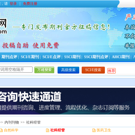
您，请
登录
|
免费注册
|
期刊点评
|
SCI/E期刊
|
SCI/E点评
|
SSCI期刊
|
SSCI期刊点评
|
AHCI期刊
|
高级搜索
SCI/E搜索
推荐
>>
内刊刊物
>>
社科经管
自然科学
社科经管
医药卫生