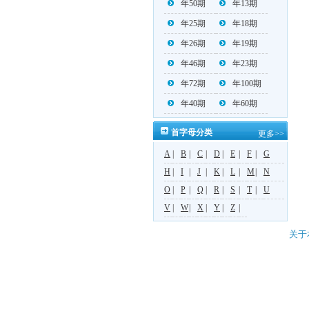
年50期
年13期
年25期
年18期
年26期
年19期
年46期
年23期
年72期
年100期
年40期
年60期
首字母分类
更多>>
A
|
B
|
C
|
D
|
E
|
F
|
G
H
|
I
|
J
|
K
|
L
|
M
|
N
O
|
P
|
Q
|
R
|
S
|
T
|
U
V
|
W
|
X
|
Y
|
Z
|
关于