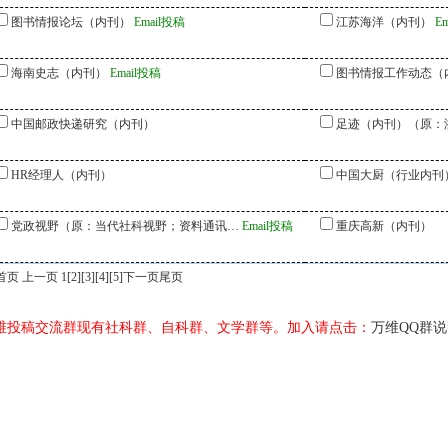
图书情报论坛（内刊）
Email投稿
江苏海洋（内刊）
E
海南史志（内刊）
Email投稿
图书情报工作动态（
中国邮政快递研究（内刊）
足迹（内刊）（原：
HR经理人（内刊）
中国大厨（行业内刊
党政视野（原：当代社科视野；资料通讯…
Email投稿
重庆高新（内刊）
首页 上一页 1
[2]
[3]
[4]
[5]
下一页
尾页
维投稿交流群现有社科群、自科群、文学群等。加入请点击：
万维QQ群