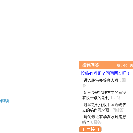
投稿问答
最小化
投稿有问题？问问网友吧！
·
进入终审要等多久呀
1回
答
·
新污染物治理方向的有没
有快一点的期刊
1回答
放阅读
·
哪些期刊还收中国近现代
史的稿件呢？顶...
3回答
·
请问最近有学友收到消息
吗？
0回答