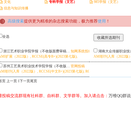
文化
专科学报（文艺）
985学报（文艺）
信息与知识传播
高级搜索
提供更为精准的杂志搜索功能，极力推荐
使用
！
全选
浙江艺术职业学院学报（不收版面费审稿…
知网系统投稿
湖南大众传媒职业技
AMI扩展（2022版）, RCCSE(高专B+)(2023第七版),
AMI职刊入库（2022版）, 
苏州工艺美术职业技术学院学报（不收版…
官网投稿
AMI职刊入库（2022版）, RCCSE(中文B+)(2023第七版), RCCSE(高专B+)(2023第七版),
首页 上一页 1
下一页
尾页
维投稿交流群现有社科群、自科群、文学群等。加入请点击：
万维QQ群