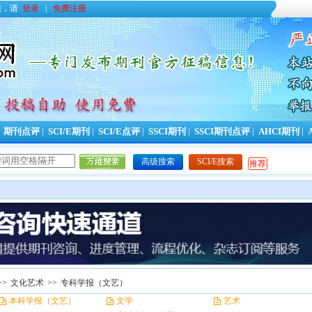
您，请
登录
|
免费注册
|
期刊点评
|
SCI/E期刊
|
SCI/E点评
|
SSCI期刊
|
SSCI期刊点评
|
AHCI期刊
|
高级搜索
SCI/E搜索
推荐
>>
文化艺术
>>
专科学报（文艺）
本科学报（文艺）
文学
艺术