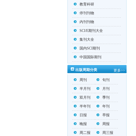
教育科研
停刊刊物
内刊刊物
SCI/E期刊大全
集刊大全
国内SCI期刊
中国国际期刊
出版周期分类
更多>>
周刊
旬刊
半月刊
月刊
双月刊
季刊
半年刊
年刊
日报
早报
晚报
周报
周二报
周三报