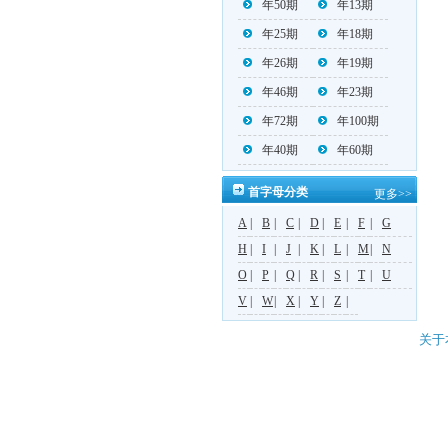
年50期
年13期
年25期
年18期
年26期
年19期
年46期
年23期
年72期
年100期
年40期
年60期
首字母分类
更多>>
A
|
B
|
C
|
D
|
E
|
F
|
G
H
|
I
|
J
|
K
|
L
|
M
|
N
O
|
P
|
Q
|
R
|
S
|
T
|
U
V
|
W
|
X
|
Y
|
Z
|
关于