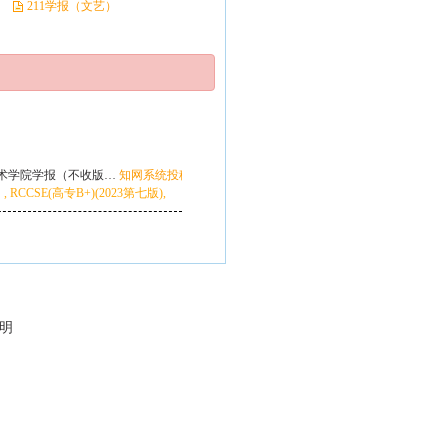
211学报（文艺）
术学院学报（不收版…
知网系统投稿
RCCSE(高专B+)(2023第七版),
说明