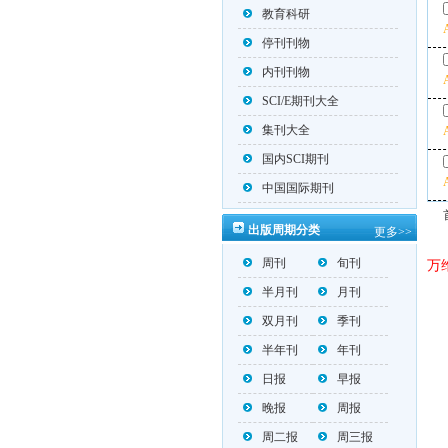
教育科研
停刊刊物
内刊刊物
SCI/E期刊大全
集刊大全
国内SCI期刊
中国国际期刊
出版周期分类
更多>>
周刊
旬刊
万
半月刊
月刊
双月刊
季刊
半年刊
年刊
日报
早报
晚报
周报
周二报
周三报