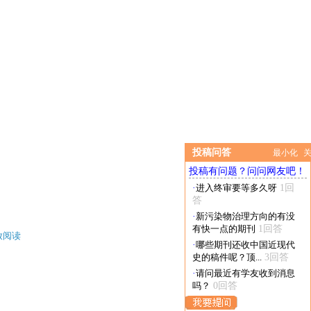
投稿问答
最小化
投稿有问题？问问网友吧！
·
进入终审要等多久呀
1回
答
·
新污染物治理方向的有没
有快一点的期刊
1回答
放阅读
·
哪些期刊还收中国近现代
史的稿件呢？顶...
3回答
·
请问最近有学友收到消息
吗？
0回答