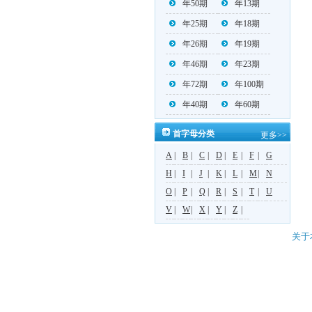
年50期
年13期
年25期
年18期
年26期
年19期
年46期
年23期
年72期
年100期
年40期
年60期
首字母分类
更多>>
A
|
B
|
C
|
D
|
E
|
F
|
G
H
|
I
|
J
|
K
|
L
|
M
|
N
O
|
P
|
Q
|
R
|
S
|
T
|
U
V
|
W
|
X
|
Y
|
Z
|
关于