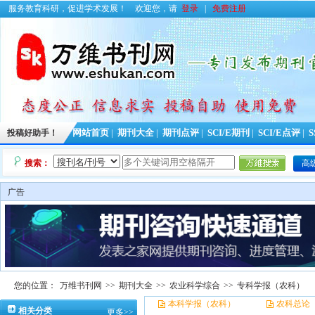
服务教育科研，促进学术发展！
欢迎您，请
登录
|
免费注册
投稿好助手！
网站首页
|
期刊大全
|
期刊点评
|
SCI/E期刊
|
SCI/E点评
|
S
搜索：
高
广告
您的位置：
万维书刊网
>>
期刊大全
>>
农业科学综合
>>
专科学报（农科）
本科学报（农科）
农科总论
相关分类
更多>>