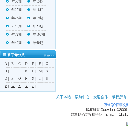
年50期
年13期
年25期
年18期
年26期
年19期
年46期
年23期
年72期
年100期
年40期
年60期
首字母分类
更多>>
A
|
B
|
C
|
D
|
E
|
F
|
G
H
|
I
|
J
|
K
|
L
|
M
|
N
O
|
P
|
Q
|
R
|
S
|
T
|
U
V
|
W
|
X
|
Y
|
Z
|
关于本站
|
帮助中心
|
欢迎合作
|
版权所有
万维QQ投稿交
版权所有
Copyright@2009
纯自助论文投稿平台 E-mail：1121090