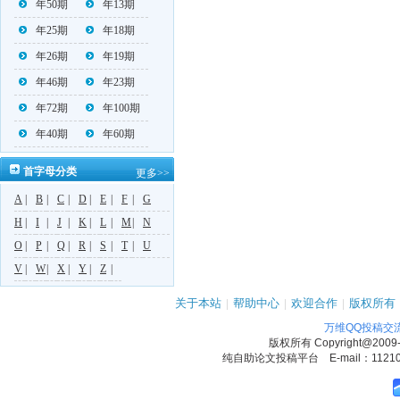
年50期
年13期
年25期
年18期
年26期
年19期
年46期
年23期
年72期
年100期
年40期
年60期
首字母分类
更多>>
A
|
B
|
C
|
D
|
E
|
F
|
G
H
|
I
|
J
|
K
|
L
|
M
|
N
O
|
P
|
Q
|
R
|
S
|
T
|
U
V
|
W
|
X
|
Y
|
Z
|
关于本站
|
帮助中心
|
欢迎合作
|
版权所有
万维QQ投稿交
版权所有
Copyright@2009
纯自助论文投稿平台 E-mail：1121090