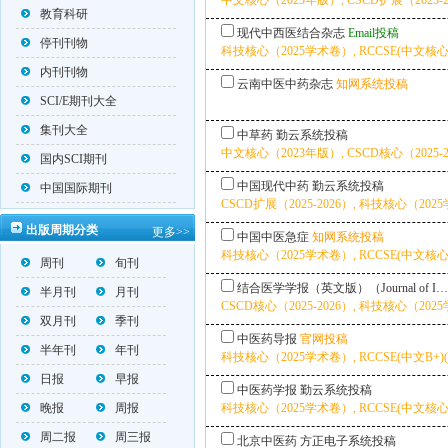
中文核心（2023年版）, CSCD扩展（2025-2
教育科研
现代中西医结合杂志
Email投稿
停刊刊物
科技核心（2025学术卷）, RCCSE(中文核心A
内刊刊物
云南中医中药杂志
知网系统投稿
SCI/E期刊大全
集刊大全
中草药
勤云系统投稿
中文核心（2023年版）, CSCD核心（2025-2
国内SCI期刊
中国现代中药
勤云系统投稿
中国国际期刊
CSCD扩展（2025-2026）, 科技核心（202
出版周期分类
更多>>
中国中医急症
知网系统投稿
科技核心（2025学术卷）, RCCSE(中文核心A
周刊
旬刊
结合医学学报（英文版）（Journal of I…
半月刊
月刊
CSCD核心（2025-2026）, 科技核心（202
双月刊
季刊
中医药导报
官网投稿
半年刊
年刊
科技核心（2025学术卷）, RCCSE(中文B+)(
日报
早报
中医药学报
勤云系统投稿
晚报
周报
科技核心（2025学术卷）, RCCSE(中文核心A
周二报
周三报
北京中医药
方正电子系统投稿