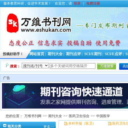
服务教育科研，促进学术发展！
欢迎您，请
登录
|
免费注册
投稿好助手！
网站首页
|
期刊大全
|
期刊点评
|
SCI/E期刊
|
SCI/E点评
|
S
搜索：
高
广告
您的位置：
万维书刊网
>>
期刊大全
>>
医药卫生综合
>>
中国医学
本科学报（医卫）
医药卫生
相关分类
更多>>