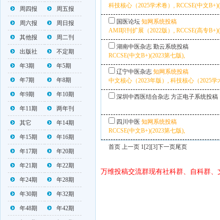
科技核心（2025学术卷）, RCCSE(中文B+)(
周四报
周五报
国医论坛
知网系统投稿
周六报
周日报
AMI职刊扩展（2022版）, RCCSE(高专B+)(
其他报
周二刊
湖南中医杂志
勤云系统投稿
出版社
不定期
RCCSE(中文B+)(2023第七版),
年3期
年5期
辽宁中医杂志
知网系统投稿
年7期
年8期
中文核心（2023年版）, 科技核心（2025学术卷
年9期
年10期
深圳中西医结合杂志
方正电子系统投稿
年11期
两年刊
四川中医
知网系统投稿
其它
年14期
RCCSE(中文B+)(2023第七版),
年15期
年16期
首页 上一页 1
[2]
[3]
下一页
尾页
年17期
年20期
年21期
年22期
万维投稿交流群现有社科群、自科群、
年24期
年28期
年30期
年32期
年48期
年42期