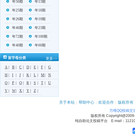
年50期
年13期
年25期
年18期
年26期
年19期
年46期
年23期
年72期
年100期
年40期
年60期
首字母分类
更多>>
A
|
B
|
C
|
D
|
E
|
F
|
G
H
|
I
|
J
|
K
|
L
|
M
|
N
O
|
P
|
Q
|
R
|
S
|
T
|
U
V
|
W
|
X
|
Y
|
Z
|
关于本站
|
帮助中心
|
欢迎合作
|
版权所有
万维QQ投稿交
版权所有
Copyright@2009
纯自助论文投稿平台 E-mail：1121090