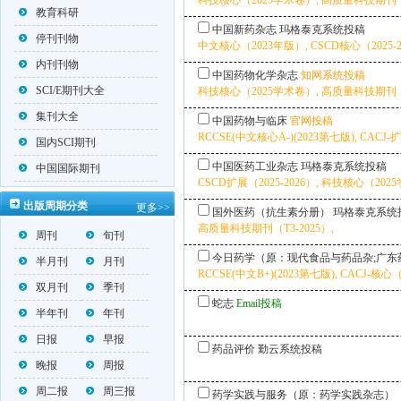
科技核心（2025学术卷）, 高质量科技期刊（T3
教育科研
中国新药杂志
玛格泰克系统投稿
停刊刊物
中文核心（2023年版）, CSCD核心（2025-2
内刊刊物
中国药物化学杂志
知网系统投稿
SCI/E期刊大全
科技核心（2025学术卷）, 高质量科技期刊（T3
集刊大全
中国药物与临床
官网投稿
RCCSE(中文核心A-)(2023第七版), CAC
国内SCI期刊
中国医药工业杂志
玛格泰克系统投稿
中国国际期刊
CSCD扩展（2025-2026）, 科技核心（202
出版周期分类
更多>>
国外医药（抗生素分册）
玛格泰克系统
高质量科技期刊（T3-2025）,
周刊
旬刊
今日药学（原：现代食品与药品杂;广东
半月刊
月刊
RCCSE(中文B+)(2023第七版), CACJ
双月刊
季刊
蛇志
Email投稿
半年刊
年刊
日报
早报
药品评价
勤云系统投稿
晚报
周报
周二报
周三报
药学实践与服务（原：药学实践杂志）