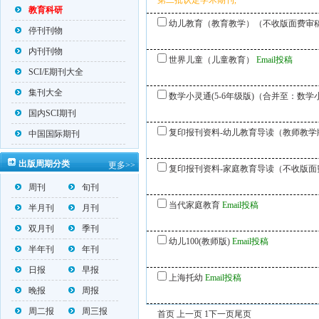
第二批认定学术期刊,
教育科研
幼儿教育（教育教学）（不收版面费审
停刊刊物
内刊刊物
世界儿童（儿童教育）
Email投稿
SCI/E期刊大全
集刊大全
数学小灵通(5-6年级版)（合并至：数学
国内SCI期刊
复印报刊资料-幼儿教育导读（教师教学
中国国际期刊
出版周期分类
更多>>
复印报刊资料-家庭教育导读（不收版面
周刊
旬刊
当代家庭教育
Email投稿
半月刊
月刊
双月刊
季刊
幼儿100(教师版)
Email投稿
半年刊
年刊
日报
早报
上海托幼
Email投稿
晚报
周报
周二报
周三报
首页 上一页 1
下一页
尾页