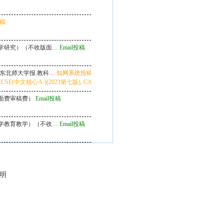
稿
学研究）（不收版面…
Email投稿
东北师大学报.教科…
知网系统投稿
CCSE(中文核心A-)(2023第七版), CACJ-扩展（武大应用型评价2025版）,
面费审稿费）
Email投稿
学教育教学）（不收…
Email投稿
说明