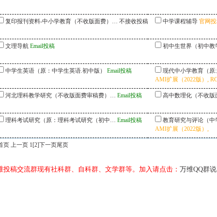
复印报刊资料-中小学教育（不收版面费）…
不接收投稿
中学课程辅导
官网投
文理导航
Email投稿
初中生世界（初中教
中学生英语（原：中学生英语.初中版）
Email投稿
现代中小学教育（原:
AMI扩展（2022版）, R
河北理科教学研究（不收版面费审稿费）…
Email投稿
高中数理化（不收版
理科考试研究（原：理科考试研究（初中…
Email投稿
教育研究与评论（中
AMI扩展（2022版）,
首页 上一页 1
[2]
下一页
尾页
维投稿交流群现有社科群、自科群、文学群等。加入请点击：
万维QQ群