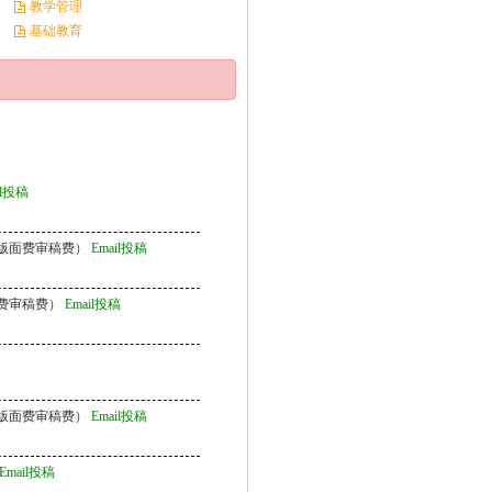
教学管理
基础教育
il投稿
版面费审稿费）
Email投稿
费审稿费）
Email投稿
版面费审稿费）
Email投稿
中文核心A)(2023第七版),
Email投稿