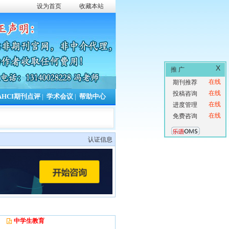
设为首页
收藏本站
X
推 广
在线
期刊推荐
在线
投稿咨询
AHCI期刊点评
|
学术会议
|
帮助中心
在线
进度管理
在线
免费咨询
认证信息
中学生教育