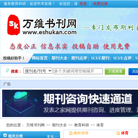
服务教育科研，促进学术发展！
欢迎您，请
登录
|
免费注册
投稿好助手！
网站首页
|
期刊大全
|
期刊点评
|
SCI/E期刊
|
SCI/E点评
|
S
搜索：
高
广告
您的位置：
万维书刊网
>>
期刊大全
>>
教育科研
>>
体育
教科管理
体育
相关分类
更多>>