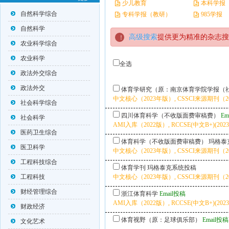
少儿教育
本科学报
自然科学综合
专科学报（教研）
985学报
自然科学
高级搜索
提供更为精准的杂志搜
农业科学综合
农业科学
全选
政法外交综合
政法外交
体育学研究（原：南京体育学院学报（
中文核心（2023年版）, CSSCI来源期刊（202
社会科学综合
四川体育科学（不收版面费审稿费）
Em
社会科学
AMI入库（2022版）, RCCSE(中文B+)(202
医药卫生综合
体育科学（不收版面费审稿费）
玛格泰
医卫科学
中文核心（2023年版）, CSSCI来源期刊（20
工程科技综合
体育学刊
玛格泰克系统投稿
工程科技
中文核心（2023年版）, CSSCI来源期刊（202
财经管理综合
浙江体育科学
Email投稿
AMI入库（2022版）, RCCSE(中文B+)(202
财政经济
体育视野（原：足球俱乐部）
Email投稿
文化艺术