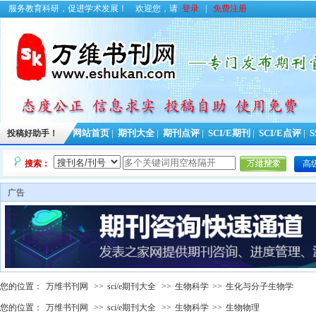
服务教育科研，促进学术发展！
欢迎您，请
登录
|
免费注册
投稿好助手！
网站首页
|
期刊大全
|
期刊点评
|
SCI/E期刊
|
SCI/E点评
|
S
搜索：
高
广告
您的位置：
万维书刊网
>>
sci/e期刊大全
>>
生物科学
>>
生化与分子生物学
您的位置：
万维书刊网
>>
sci/e期刊大全
>>
生物科学
>>
生物物理