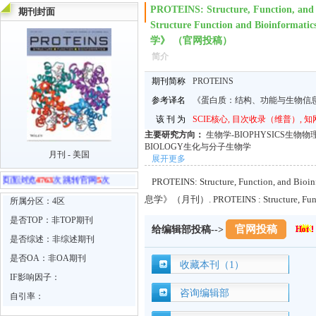
PROTEINS: Structure, Function, a
期刊封面
Structure Function and Bioi
学》 （官网投稿）
简介
期刊简称
PROTEINS
参考译名
《蛋白质：结构、功能与生物信
该 刊 为
SCIE核心, 目次收录（维普）, 知
主要研究方向：
生物学-BIOPHYSICS生物物理；
BIOLOGY生化与分子生物学
月刊 - 美国
展开更多
面浏览
4763
次 跳转官网
5
次
PROTEINS: Structure, Function, 
息学》（月刊）. PROTEINS : Structure, Fun
所属分区：4区
是否TOP：非TOP期刊
官网投稿
给编辑部投稿-->
是否综述：非综述期刊
是否OA：非OA期刊
收藏本刊（1）
IF影响因子：
咨询编辑部
自引率：