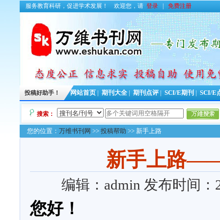
服务教育科研，促进学术发展！
欢迎您，请
登录
|
免费注册
投稿好助手！
网站首页
|
期刊大全
|
期刊点评
|
SCI/E期刊
|
SCI/
搜索：
您的位置：
万维书刊网
>>
投稿帮助
>> 新手上路
新手上路—
编辑：admin
发布时间：2016
您好！