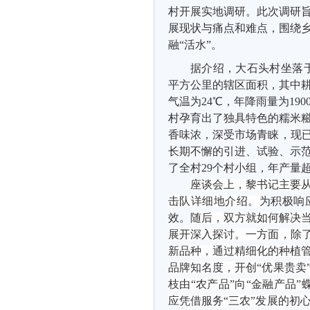
村开展实地调研。此次调研
展现状与痛点和难点，围绕
融“活水”。
据介绍，大石头村坐落
平方公里的辖区面积，其中耕地
气温为24℃，年降雨量为1
村孕育出了独具特色的糯米
香味浓，深受市场青睐，现已
长期不懈的引进、试验、示范
了全村29个村小组，年产量超
座谈会上，黎书记主要
击队详细地介绍。
为积极响
效。
随后，双方就如何解决
展开深入探讨。一方面，除
新品种，通过精细化的种植
品牌知名度，开创“优果贵卖
枝由“农产品”向“金融产品
应凭借服务“三农”发展的初