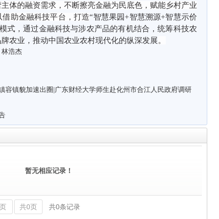
营主体的融资需求，不断擦亮金融为民底色，赋能乡村产业
以借助金融科技平台，打造
“智慧
果园
+智慧溯源+智慧示价
模式，通过金融科技与涉农产品的有机结合，统筹
科技农
品牌农业
，
推动中国农业农村现代化的纵深发展
。
：林浩杰
镇容镇貌加速出圈|广东财经大学师生赴化州市合江人民政府调研
告
暂无相应记录！
页
共0页
共0条记录