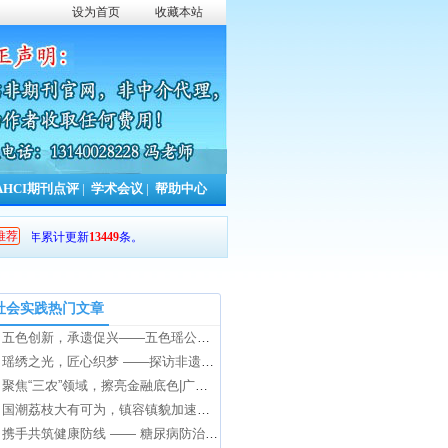
设为首页
收藏本站
AHCI期刊点评
|
学术会议
|
帮助中心
推荐
，本年累计更新
13449
条。
社会实践热门文章
五色创新，承遗促兴——五色瑶公司专访
瑶绣之光，匠心织梦 ——探访非遗瑶绣传承人赵腊婢的坚守之路
聚焦“三农”领域，擦亮金融底色|广东财经大学师生赴大石头村调研交流
国潮荔枝大有可为，镇容镇貌加速出圈|广东财经大学师生赴化州市合江人民政府调研交流
携手共筑健康防线 —— 糖尿病防治知识宣讲社会实践活动圆满举行