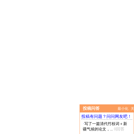
投稿问答
最小化
投稿有问题？问问网友吧！
·
写了一篇清代竹枝词＋新
疆气候的论文，...
0回答