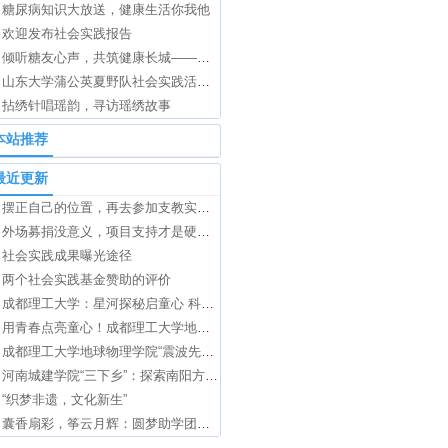
糖尿病知识大放送，健康生活你我他
欢迎发布社会实践报告
倾听糖友心声，共筑健康长城——糖尿病宣讲调研温暖开展
山东大学蒲公英夏野队社会实践活动圆满结束
拈绣针唱瑶韵，寻访瑶绣故事
本站推荐
最近更新
摆正自己的位置，再去参加支教实践项目
外场募捐没意义，项目支持才是硬道理
社会实践成果曝光途径
两个社会实践基金赞助的评价
成都理工大学：星河探秘启童心 科技赋能助振兴
用青春点亮童心！成都理工大学地球物理学院“小舞龙”七彩假期社会实践团队为锦绣社区孩子打造“多彩假期课堂”
成都理工大学地球物理学院“震波先锋团”赴成都地震监测中心站开展专业实践活动
河南城建学院“三下乡”：探索南阳方城县砚山铺村的光伏发电项目
“织梦非遗，文化新生”
囊香扇彩，筝云月辉：圆梦助学团开展中华文化特色主题教育