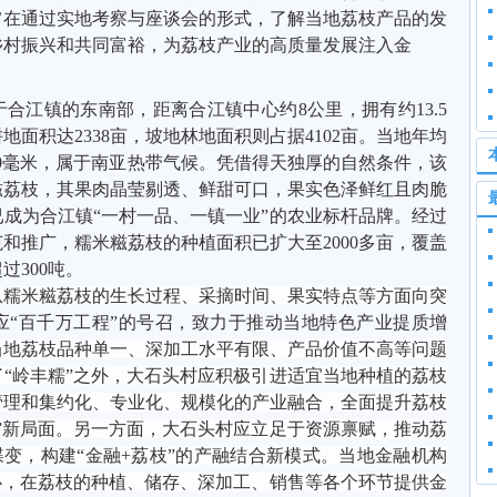
旨在通过实地考察与座谈会的形式，了解当地荔枝产品的发
乡村振兴和共同富裕，为荔枝产业的高质量发展注入金
于合江镇的东南部，距离合江镇中心约
8公里，拥有约13.5
面积达2338亩，坡地林地面积则占据4102亩。当地年均
900毫米，属于南亚热带气候。凭借得天独厚的自然条件，该
糍荔枝，其果肉晶莹剔透、鲜甜可口，果实色泽鲜红且肉脆
成为合江镇“一村一品、一镇一业”的农业标杆品牌。经过
和推广，糯米糍荔枝的种植面积已扩大至2000多亩，覆盖
过300吨。
从糯米糍荔枝的生长过程、采摘时间、果实特点等方面向突
应
“百千万工程”的号召，致力于推动当地特色产业提质增
当地荔枝品种单一、深加工水平有限、产品价值不高等问题
了
“岭丰糯”之外，大石头村应积极引进适宜当地种植的荔枝
管理和集约化、专业化、规模化的产业融合，全面提升荔枝
”新局面。另一方面，大石头村应立足于资源禀赋，推动荔
”蝶变，构建“金融+荔枝”的产融结合新模式。当地金融机构
心，在荔枝的种植、储存、深加工、销售等各个环节提供金