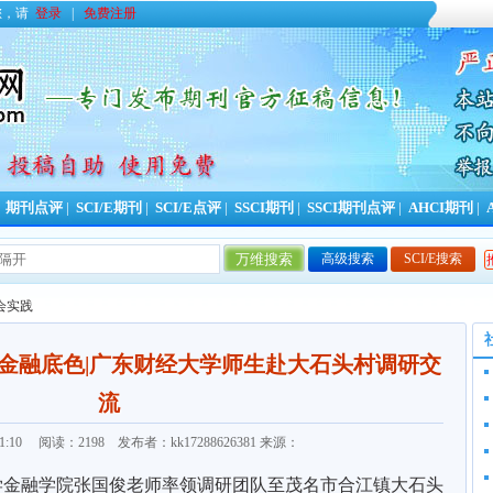
您，请
登录
|
免费注册
|
期刊点评
|
SCI/E期刊
|
SCI/E点评
|
SSCI期刊
|
SSCI期刊点评
|
AHCI期刊
|
高级搜索
SCI/E搜索
今日更新期刊信息
157
条，本周累计更新
753
条
会实践
亮金融底色|广东财经大学师生赴大石头村调研交
流
20:21:10 阅读：2198 发布者：kk17288626381 来源：
学金融学院张国俊老师率领调研团队至茂名市合江镇大石头