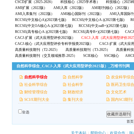
CSCD扩展（2025-2026）
科技核心（2025学术卷）
科技核心（2025
AMI扩展（2022版）
AMI入库（2022版）
AMI职刊核心（2022版）
AMI入库集刊（2022版）
AMI核心国际刊（2022版）
AMI入库国际刊
RCCSE(中文核心A)(2023第七版)
RCCSE(中文核心A-)(2023第七版)
R
RCCSE(中文OA核心A-)(2023第七版)
RCCSE(中文oaB+)(2023第七版)
RCCSE(高专核心A-)(2023第七版)
RCCSE(高专B+)(2023第七版)
CAC
CACJ-扩展（武大应用型评价2025版）
CACJ-入库（武大应用型评价202
CACJ-核心（武大应用型评价专科学报类2025版）
CACJ-扩展（武大应
高质量科技期刊（T2-2025）
高质量科技期刊（T3-2025）
高质量科技期
高质量科技期刊（交叉领域推荐-2025）
SCIE核心
SSCI核心
AHC
自然科学综合_CACJ-入库（武大应用型评价2025版）_万维书刊网
自然科学综合
自然科学
农业科学综
社会科学综合
社会科学
医药卫生综
财经管理综合
财政经济
文化艺术
SCI/E期刊大全
集刊大全
国内SCI期刊
全选
首页
关于本站
|
帮助中心
|
欢迎合作
|
版