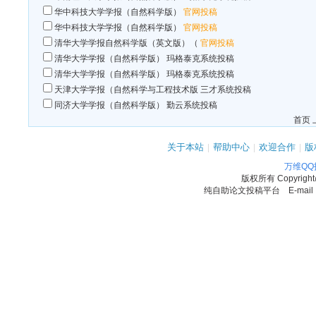
华中科技大学学报（自然科学版）
官网投稿
华中科技大学学报（自然科学版）
官网投稿
清华大学学报自然科学版（英文版）（
官网投稿
清华大学学报（自然科学版）
玛格泰克系统投稿
清华大学学报（自然科学版）
玛格泰克系统投稿
天津大学学报（自然科学与工程技术版
三才系统投稿
同济大学学报（自然科学版）
勤云系统投稿
首页 
关于本站
|
帮助中心
|
欢迎合作
|
版
万维Q
版权所有
Copyrigh
纯自助论文投稿平台 E-mail：11