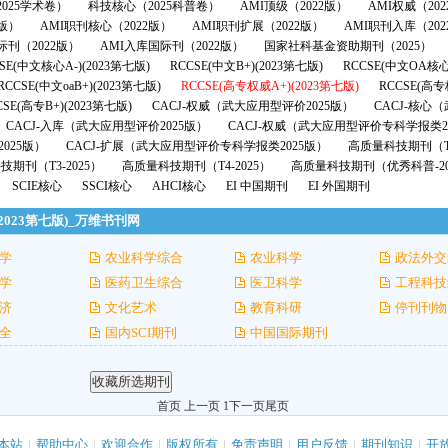
025学术卷）
科技核心（2025科普卷）
AMI顶级（2022版）
AMI权威（20
2版）
AMI职刊核心（2022版）
AMI职刊扩展（2022版）
AMI职刊入库（202
际刊（2022版）
AMI入库国际刊（2022版）
国家社科基金资助期刊（2025）
SE(中文核心A-)(2023第七版)
RCCSE(中文B+)(2023第七版)
RCCSE(中文OA核心
RCCSE(中文oaB+)(2023第七版)
RCCSE(高专权威A+)(2023第七版)
RCCSE(高专
CSE(高专B+)(2023第七版)
CACJ-权威（武大应用型评价2025版）
CACJ-核心
CACJ-入库（武大应用型评价2025版）
CACJ-权威（武大应用型评价专科学报类2
025版）
CACJ-扩展（武大应用型评价专科学报类2025版）
高质量科技期刊（T1
期刊（T3-2025）
高质量科技期刊（T4-2025）
高质量科技期刊（优秀科普-20
SCIE核心
SSCI核心
AHCI核心
EI 中国期刊
EI 外国期刊
2023第七版)_万维书刊网
学
农业科学综合
农业科学
政法外交
学
医药卫生综合
医卫科学
工程科技
济
文化艺术
教育科研
停刊刊物
全
国内SCI期刊
中国国际期刊
首页 上一页 1
下一页
尾页
本站
|
帮助中心
|
欢迎合作
|
版权所有
|
免责声明
|
用户反馈
|
期刊知识
|
开