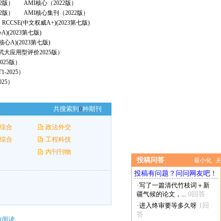
22版）
AMI核心（2022版）
2版）
AMI核心集刊（2022版）
RCCSE(中文权威A+)(2023第七版)
A)(2023第七版)
核心A)(2023第七版)
（武大应用型评价2025版）
025版）
-2025）
25）
共搜索到
0
种期刊
综合
政法外交
综合
工程科技
内刊刊物
投稿问答
最小化
投稿有问题？问问网友吧！
·
写了一篇清代竹枝词＋新
疆气候的论文，...
0回答
·
进入终审要等多久呀
1回
答
放阅读