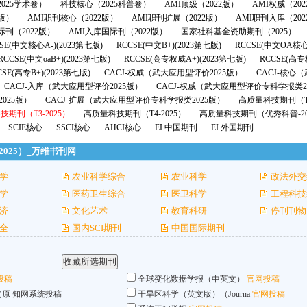
025学术卷）
科技核心（2025科普卷）
AMI顶级（2022版）
AMI权威（20
2版）
AMI职刊核心（2022版）
AMI职刊扩展（2022版）
AMI职刊入库（202
际刊（2022版）
AMI入库国际刊（2022版）
国家社科基金资助期刊（2025）
SE(中文核心A-)(2023第七版)
RCCSE(中文B+)(2023第七版)
RCCSE(中文OA核心
RCCSE(中文oaB+)(2023第七版)
RCCSE(高专权威A+)(2023第七版)
RCCSE(高专
CSE(高专B+)(2023第七版)
CACJ-权威（武大应用型评价2025版）
CACJ-核心
CACJ-入库（武大应用型评价2025版）
CACJ-权威（武大应用型评价专科学报类2
025版）
CACJ-扩展（武大应用型评价专科学报类2025版）
高质量科技期刊（T1
期刊（T3-2025）
高质量科技期刊（T4-2025）
高质量科技期刊（优秀科普-20
SCIE核心
SSCI核心
AHCI核心
EI 中国期刊
EI 外国期刊
025）_万维书刊网
学
农业科学综合
农业科学
政法外交
学
医药卫生综合
医卫科学
工程科技
济
文化艺术
教育科研
停刊刊物
全
国内SCI期刊
中国国际期刊
投稿
全球变化数据学报（中英文）
官网投稿
（原
知网系统投稿
干旱区科学（英文版）（Journa
官网投稿