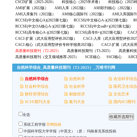
CSCD扩展（2025-2026）
科技核心（2025学术卷）
科技核心（2025
AMI扩展（2022版）
AMI入库（2022版）
AMI职刊核心（2022版）
AMI入库集刊（2022版）
AMI核心国际刊（2022版）
AMI入库国际刊
RCCSE(中文核心A)(2023第七版)
RCCSE(中文核心A-)(2023第七版)
R
RCCSE(中文OA核心A-)(2023第七版)
RCCSE(中文oaB+)(2023第七版)
RCCSE(高专核心A-)(2023第七版)
RCCSE(高专B+)(2023第七版)
CAC
CACJ-扩展（武大应用型评价2025版）
CACJ-入库（武大应用型评价202
CACJ-核心（武大应用型评价专科学报类2025版）
CACJ-扩展（武大应
高质量科技期刊（T2-2025）
高质量科技期刊（T3-2025）
高质量科技期
高质量科技期刊（交叉领域推荐-2025）
SCIE核心
SSCI核心
AHC
自然科学综合_高质量科技期刊（T2-2025）_万维书刊网
自然科学综合
自然科学
农业科学综
社会科学综合
社会科学
医药卫生综
财经管理综合
财政经济
文化艺术
SCI/E期刊大全
集刊大全
国内SCI期刊
全选
系统工程学报
官网投稿
中国科学院大学学报（中英文）（原：
玛格泰克系统投稿