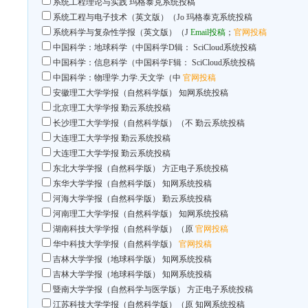
系统工程理论与实践
玛格泰克系统投稿
系统工程与电子技术（英文版）（Jo
玛格泰克系统投稿
系统科学与复杂性学报（英文版）（J
Email投稿
；
官网投稿
中国科学：地球科学（中国科学D辑：
SciCloud系统投稿
中国科学：信息科学（中国科学F辑：
SciCloud系统投稿
中国科学：物理学.力学.天文学（中
官网投稿
安徽理工大学学报（自然科学版）
知网系统投稿
北京理工大学学报
勤云系统投稿
长沙理工大学学报（自然科学版）（不
勤云系统投稿
大连理工大学学报
勤云系统投稿
大连理工大学学报
勤云系统投稿
东北大学学报（自然科学版）
方正电子系统投稿
东华大学学报（自然科学版）
知网系统投稿
河海大学学报（自然科学版）
勤云系统投稿
河南理工大学学报（自然科学版）
知网系统投稿
湖南科技大学学报（自然科学版）（原
官网投稿
华中科技大学学报（自然科学版）
官网投稿
吉林大学学报（地球科学版）
知网系统投稿
吉林大学学报（地球科学版）
知网系统投稿
暨南大学学报（自然科学与医学版）
方正电子系统投稿
江苏科技大学学报（自然科学版）（原
知网系统投稿