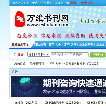
服务教育科研，促进学术发展！
欢迎您，请
登录
|
免费注册
投稿好助手！
网站首页
|
期刊大全
|
期刊点评
|
SCI/E期刊
|
SCI/
搜索：
您的位置：
万维书刊网
>>
期刊大全
>> 高质量科技期刊（T2-2025）
广告
中文核心（2023年版）
CSSCI来源期刊（2025-2026）
CSSCI扩展版（2