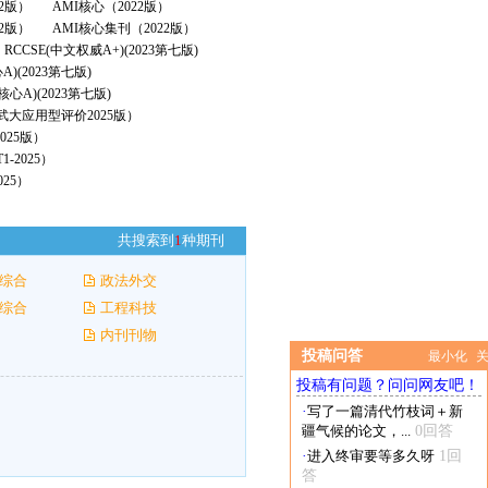
22版）
AMI核心（2022版）
2版）
AMI核心集刊（2022版）
RCCSE(中文权威A+)(2023第七版)
A)(2023第七版)
核心A)(2023第七版)
（武大应用型评价2025版）
025版）
-2025）
25）
共搜索到
1
种期刊
综合
政法外交
综合
工程科技
内刊刊物
投稿问答
最小化
投稿有问题？问问网友吧！
·
写了一篇清代竹枝词＋新
疆气候的论文，...
0回答
·
进入终审要等多久呀
1回
答