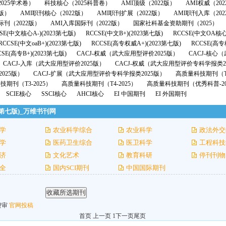
025学术卷）
科技核心（2025科普卷）
AMI顶级（2022版）
AMI权威（20
2版）
AMI职刊核心（2022版）
AMI职刊扩展（2022版）
AMI职刊入库（202
际刊（2022版）
AMI入库国际刊（2022版）
国家社科基金资助期刊（2025）
SE(中文核心A-)(2023第七版)
RCCSE(中文B+)(2023第七版)
RCCSE(中文OA核心
RCCSE(中文oaB+)(2023第七版)
RCCSE(高专权威A+)(2023第七版)
RCCSE(高专
CSE(高专B+)(2023第七版)
CACJ-权威（武大应用型评价2025版）
CACJ-核心
CACJ-入库（武大应用型评价2025版）
CACJ-权威（武大应用型评价专科学报类2
025版）
CACJ-扩展（武大应用型评价专科学报类2025版）
高质量科技期刊（T1
期刊（T3-2025）
高质量科技期刊（T4-2025）
高质量科技期刊（优秀科普-20
SCIE核心
SSCI核心
AHCI核心
EI 中国期刊
EI 外国期刊
23第七版)_万维书刊网
学
农业科学综合
农业科学
政法外交
学
医药卫生综合
医卫科学
工程科技
济
文化艺术
教育科研
停刊刊物
全
国内SCI期刊
中国国际期刊
费审
官网投稿
首页 上一页 1
下一页
尾页