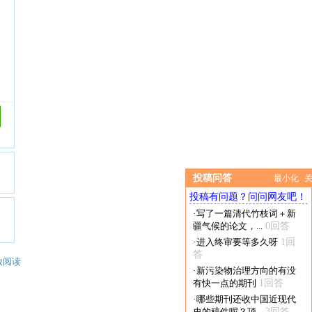
投稿问答
最小化
投稿有问题？问问网友吧！
·
写了一篇清代竹枝词＋新
疆气候的论文，...
0回答
·
进入终审要等多久呀
1回
答
放阅读
·
新污染物治理方向的有没
有快一点的期刊
1回答
·
哪些期刊还收中国近现代
史的稿件呢？顶...
3回答