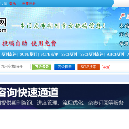
您，请
登录
|
免费注册
|
期刊点评
|
SCI/E期刊
|
SCI/E点评
|
SSCI期刊
|
SSCI期刊点评
|
AHCI期刊
|
高级搜索
SCI/E搜索
推荐