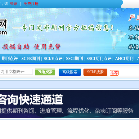
您，请
登录
|
免费注册
|
期刊点评
|
SCI/E期刊
|
SCI/E点评
|
SSCI期刊
|
SSCI期刊点评
|
AHCI期刊
|
高级搜索
SCI/E搜索
推荐