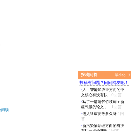
投稿问答
最小化
投稿有问题？问问网友吧！
·
人工智能加农业方向的中
文核心有没有快...
0回答
·
写了一篇清代竹枝词＋新
疆气候的论文，...
1回答
放阅读
·
进入终审要等多久呀
1回
答
·
新污染物治理方向的有没
有快一点的期刊
1回答