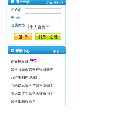
用户登录
忘记密码？
用户名
密码
会员类型
帮助中心
更多>>
·
论文模板群
·
如何收藏杂志并在收藏夹内
·
万维书刊网QQ群：
·
网站信息安全与如何防骗！
·
怎么知道文章是否被录用？
·
如何邮箱投稿？