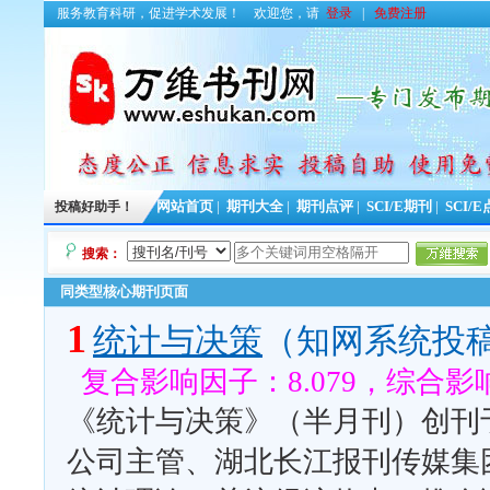
服务教育科研，促进学术发展！
欢迎您，请
登录
|
免费注册
投稿好助手！
网站首页
|
期刊大全
|
期刊点评
|
SCI/E期刊
|
SCI/
搜索：
同类型核心期刊页面
1
统计与决策
（知网系统投
复合影响因子：8.079，综合影响
《统计与决策》（半月刊）创刊于
公司主管、湖北长江报刊传媒集