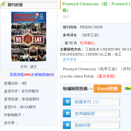
Przemysł Chemiczny（或：Przemy
期刊封面
稿）
简介
期刊简称
PRZEM CHEM
参考译名
《化学工业》
该 刊 为
SCIE核心,
主要研究方向：
工程技术-CHEMISTRY, MUL
ENGINEERING, CHEMICAL工程：化工
展开更多
月刊 - 波兰
Przemysł Chemiczny《化学工业》（月刊）. Prz
页面浏览
5091
次 邮箱投稿
0
次
y) is the oldest Polish
...[显示全部]
所属分区：4区
Email投稿
给编辑部投稿-->
是否TOP：非TOP期刊
是否综述：非综述期刊
收藏本刊（1）
是否OA：非OA期刊
咨询编辑部
IF影响因子：
自引率：
投稿问答