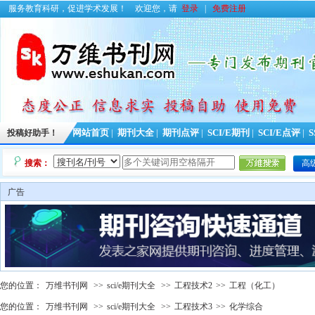
服务教育科研，促进学术发展！
欢迎您，请
登录
|
免费注册
投稿好助手！
网站首页
|
期刊大全
|
期刊点评
|
SCI/E期刊
|
SCI/E点评
|
S
搜索：
高
广告
您的位置：
万维书刊网
>>
sci/e期刊大全
>>
工程技术2
>>
工程（化工）
您的位置：
万维书刊网
>>
sci/e期刊大全
>>
工程技术3
>>
化学综合