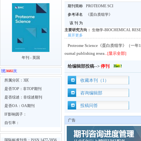
期刊简称
PROTEOME SCI
参考译名
《蛋白质组学》
该 刊 为
主要研究方向：
生物学-BIOCHEMICAL RE
展开更多
Proteome Science《蛋白质组学》（一年1卷）. Pr
ournal publishing resea
...[显示全部]
年刊 - 英国
给编辑部投稿-->
停刊
3682
次
所属分区：3区
收藏本刊（1）
是否TOP：非TOP期刊
咨询编辑部
是否综述：非综述期刊
投稿问答
是否OA：OA期刊
IF影响因子：
广告
自引率：
国际标准刊号：ISSN 1477-5956