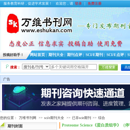
服务教育科研，促进学术发展！
欢迎您，请
登录
|
免费注册
投稿好助手！
网站首页
|
期刊大全
|
期刊点评
|
SCI/E期刊
|
SCI/E点评
|
S
搜索：
高
广告
您的位置：
万维书刊网
>>
sci/e期刊大全
>>
已非scie期刊
>>
综合
Proteome Science《蛋白质组学》
期刊封面