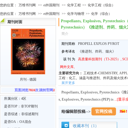
您的位置：
万维书刊网
>>
ei外国期刊
>>
化学工程
>>
化学工程（综合）
您的位置：
万维书刊网
>>
ei外国期刊
>>
化学与物理
>>
化学（综合）
Propellants, Explosives, Pyrotechnic
期刊封面
Pyrotechnics）《推进剂、炸药、
简介
期刊简称
PROPELL EXPLOS PYROT
参考译名
《推进剂、炸药、烟火》
该 刊 为
高质量科技期刊（T3-2025）, SC
网外文库,
主要研究方向：
工程技术-CHEMISTRY, APP
工程：化工。涵盖与推进剂、炸药及烟火技术
月刊 - 德国
展开更多
页面浏览
7024
次 跳转官网
24
次
Propellants, Explosives, Pyrotec
所属分区：4区
s, Explosives, Pyrotechnics (PEP) is
...[显示
是否TOP：非TOP期刊
官网投稿
给编辑部投稿-->
是否综述：非综述期刊
是否OA：OA混合
收藏本刊（1）