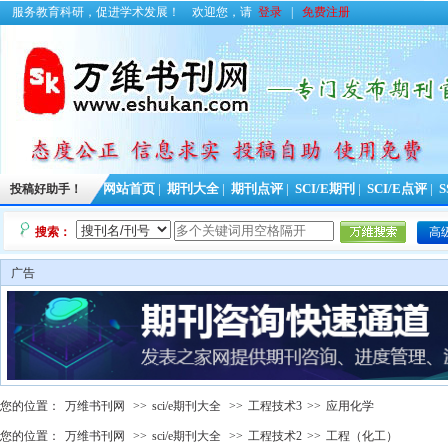
服务教育科研，促进学术发展！
欢迎您，请
登录
|
免费注册
投稿好助手！
网站首页
|
期刊大全
|
期刊点评
|
SCI/E期刊
|
SCI/E点评
|
S
搜索：
高
广告
您的位置：
万维书刊网
>>
sci/e期刊大全
>>
工程技术3
>>
应用化学
您的位置：
万维书刊网
>>
sci/e期刊大全
>>
工程技术2
>>
工程（化工）