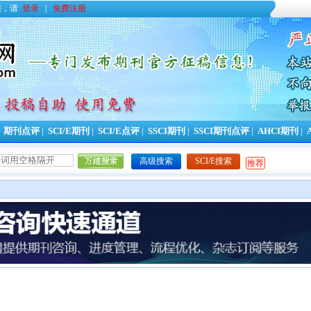
您，请
登录
|
免费注册
|
期刊点评
|
SCI/E期刊
|
SCI/E点评
|
SSCI期刊
|
SSCI期刊点评
|
AHCI期刊
|
高级搜索
SCI/E搜索
推荐