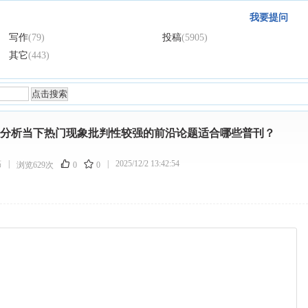
我要提问
写作
(79)
投稿
(5905)
其它
(443)
论分析当下热门现象批判性较强的前沿论题适合哪些普刊？
稿
|
|
2025/12/2 13:42:54
浏览629次
0
0