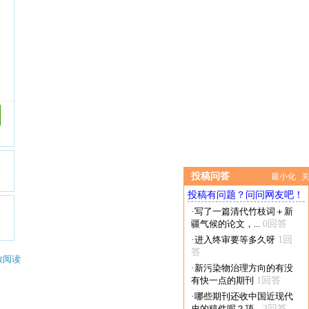
投稿问答
最小化
投稿有问题？问问网友吧！
·
写了一篇清代竹枝词＋新
疆气候的论文，...
0回答
·
进入终审要等多久呀
1回
答
放阅读
·
新污染物治理方向的有没
有快一点的期刊
1回答
·
哪些期刊还收中国近现代
史的稿件呢？顶...
3回答