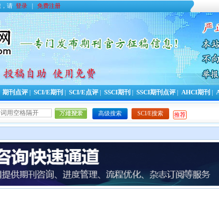
您，请
登录
|
免费注册
|
期刊点评
|
SCI/E期刊
|
SCI/E点评
|
SSCI期刊
|
SSCI期刊点评
|
AHCI期刊
|
高级搜索
SCI/E搜索
推荐