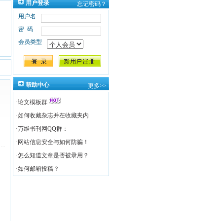
用户登录
忘记密码？
用户名
密码
会员类型
帮助中心
更多>>
·
论文模板群
·
如何收藏杂志并在收藏夹内
·
万维书刊网QQ群：
·
网站信息安全与如何防骗！
·
怎么知道文章是否被录用？
·
如何邮箱投稿？