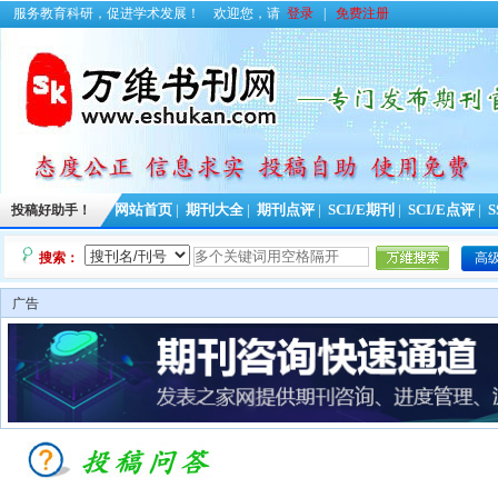
服务教育科研，促进学术发展！
欢迎您，请
登录
|
免费注册
投稿好助手！
网站首页
|
期刊大全
|
期刊点评
|
SCI/E期刊
|
SCI/E点评
|
S
搜索：
高
广告